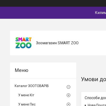
Килимк
Зоомагазин SMART ZOO
Умови до
Каталог ЗООТОВАРІВ
У мене Кіт
Способи до
У мене Пес
Нова Пошт