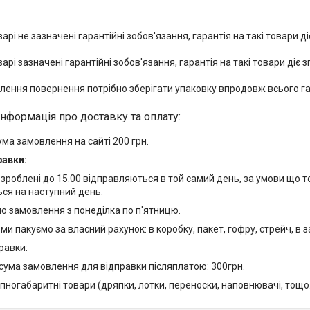
варі не зазначені гарантійні зобов'язання, гарантія на такі товари д
варі зазначені гарантійні зобов'язання, гарантія на такі товари діє з
лення повернення потрібно зберігати упаковку впродовж всього га
ума замовлення на сайті 200 грн.
равки:
роблені до 15.00 відправляються в той самий день, за умови що то
ся на наступний день.
 замовлення з понеділка по п'ятницю.
и пакуємо за власний рахунок: в коробку, пакет, гофру, стрейч, в 
равки:
ума замовлення для відправки післяплатою: 300грн.
ногабаритні товари (дряпки, лотки, переноски, наповнювачі, тощо.