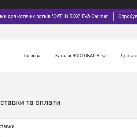
и для котячих лотків "CAT IN BOX" EVA Cat mat
Спробув
Головна
Каталог ЗООТОВАРІВ
Доставк
ставки та оплати
ставки
а