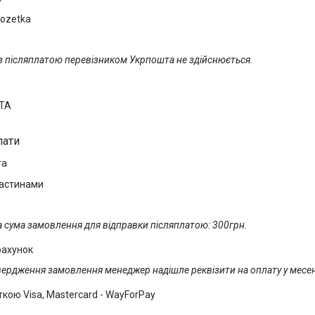
ozetka
з післяплатою перевізником Укрпошта не здійснюється.
ТА
лати
та
частинами
 сума замовлення для відправки післяплатою: 300грн.
рахунок
вердження замовлення менеджер надішле реквізити на оплату у месе
кою Visa, Mastercard - WayForPay