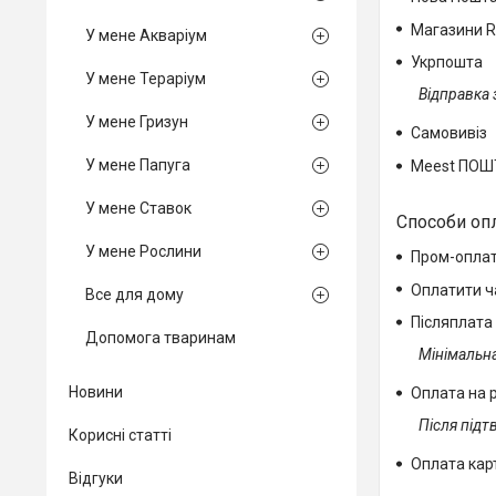
Магазини R
У мене Акваріум
Укрпошта
У мене Тераріум
Відправка 
У мене Гризун
Самовивіз
У мене Папуга
Meest ПОШ
У мене Ставок
Способи оп
У мене Рослини
Пром-опла
Оплатити 
Все для дому
Післяплата
Допомога тваринам
Мінімальна
Новини
Оплата на 
Після підт
Корисні статті
Оплата карт
Відгуки