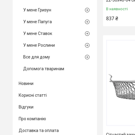
В наявності
У мене Гризун
837 ₴
У мене Папуга
У мене Ставок
У мене Рослини
Все для дому
Допомога тваринам
Новини
Корисні статті
Відгуки
Про компанію
Доставка та оплата
Сітчастий зах