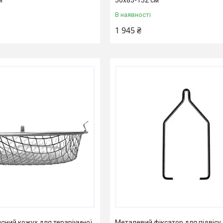
В наявності
1 945 ₴
исний кожух для тераріумної
Металевий фіксатор для підвісу