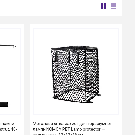
ї лампи
Металева сітка-захист для тераріумної
trut, 40-
лампи NOMOY PET Lamp protector —
прямокутна, 12x12x16 см