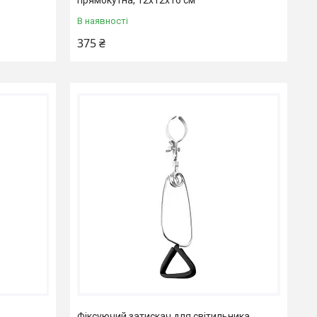
В наявності
375 ₴
Фіксуючий затискач для світильника