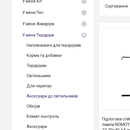
У мене Кіт
У мене Пес
У мене Акваріум
У мене Тераріум
Наповнювачі для тераріумів
Корма та добавки
Тераріуми
Світильники
Для черепах
Аксесуари до світильників
Обігрів
Клімат-контроль
Підлогова сті
лампи NOMOY P
Аксесуари
22-30x40-64 с