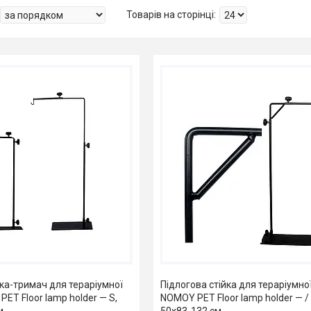
йка-тримач для тераріумної
Підлогова стійка для тераріумно
ET Floor lamp holder — S,
NOMOY PET Floor lamp holder — / s
м
50x83-132 см