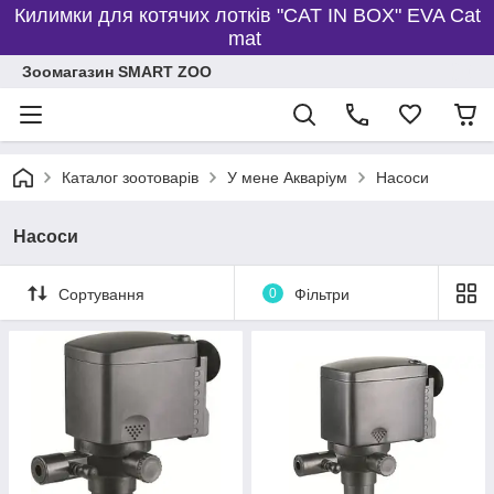
Килимки для котячих лотків "CAT IN BOX" EVA Cat
mat
Зоомагазин SMART ZOO
Каталог зоотоварів
У мене Акваріум
Насоси
Насоси
Сортування
0
Фільтри