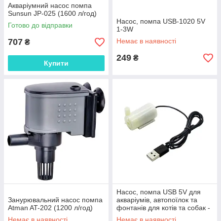
Акваріумний насос помпа
Sunsun JP-025 (1600 л/год)
Насос, помпа USB-1020 5V
Готово до відправки
1-3W
707
Немає в наявності
₴
249
₴
Купити
Насос, помпа USB 5V для
Занурювальний насос помпа
акваріумів, автопоїлок та
Atman AT-202 (1200 л/год)
фонтанів для котів та собак -
білий
Немає в наявності
Немає в наявності