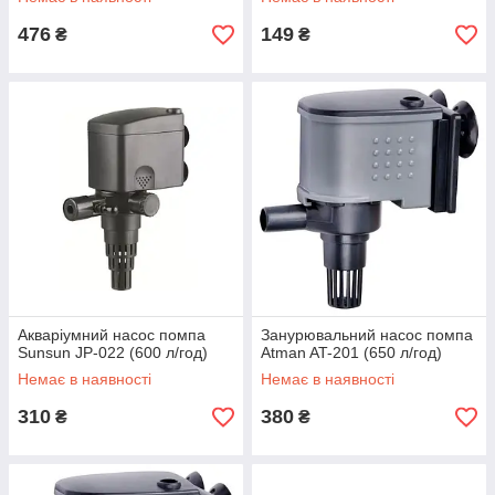
476
149
₴
₴
Акваріумний насос помпа
Занурювальний насос помпа
Sunsun JP-022 (600 л/год)
Atman AT-201 (650 л/год)
Немає в наявності
Немає в наявності
310
380
₴
₴