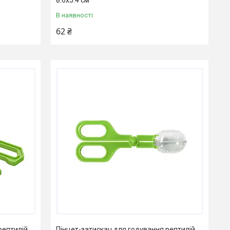
В наявності
62 ₴
рептилій
Пінцет-затискач для годування рептилій