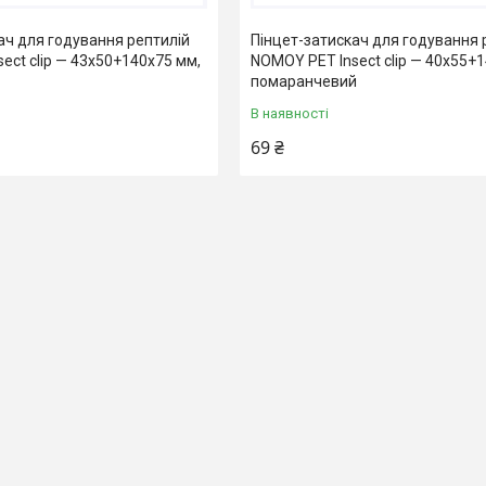
ач для годування рептилій
Пінцет-затискач для годування 
ect clip — 43x50+140x75 мм,
NOMOY PET Insect clip — 40x55+
помаранчевий
В наявності
69 ₴