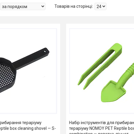
рибирання тераріуму
Набір інструментів для прибира
ile box cleaning shovel — S-
тераріуму NOMOY PET Reptile box
combination — лопатка, пінцет