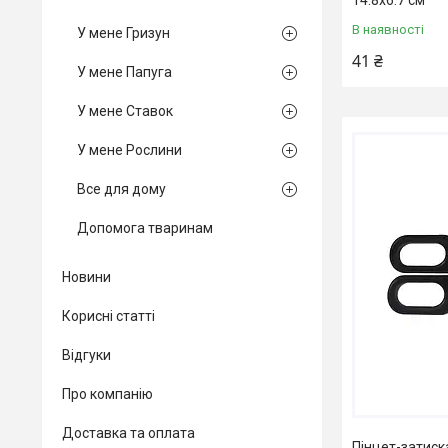
В наявності
У мене Гризун
41 ₴
У мене Папуга
У мене Ставок
У мене Рослини
Все для дому
Допомога тваринам
Новини
Корисні статті
Відгуки
Про компанію
Доставка та оплата
Пінцет-затиск