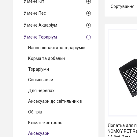
У мене Кіт
У мене Пес
У мене Акваріум
У мене Тераріум
Наповнювачі для тераріумів
Корма та добавки
Тераріуми
Світильники
Для черепах
Аксесуари до світильників
Обігрів
Клімат-контроль
Лопатка для п
NOMOY PET Rept
Аксесуари
14.8x6.7 см