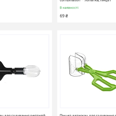
В наявності
69 ₴
ач для годування рептилій
Пінцет-затискач для годування 