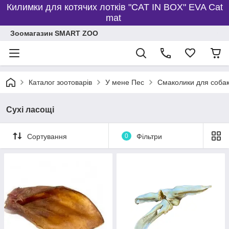
Килимки для котячих лотків "CAT IN BOX" EVA Cat
mat
Зоомагазин SMART ZOO
Каталог зоотоварів
У мене Пес
Смаколики для соба
Сухі ласощі
Сортування
0
Фільтри