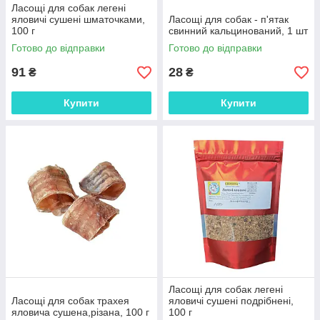
Ласощі для собак легені
яловичі сушені шматочками,
Ласощі для собак - п'ятак
100 г
свинний кальцинований, 1 шт
Готово до відправки
Готово до відправки
91
28
₴
₴
Купити
Купити
Ласощі для собак легені
Ласощі для собак трахея
яловичі сушені подрібнені,
яловича сушена,різана, 100 г
100 г