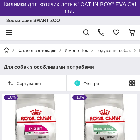
Килимки для котячих лотків "CAT IN BOX" EVA Cat
mat
Зоомагазин SMART ZOO
Каталог зоотоварів
У мене Пес
Годування собак
Для собак з особливими потребами
Сортування
0
Фільтри
–10%
–10%