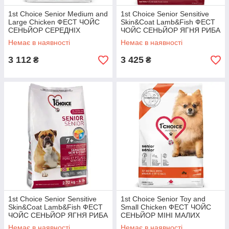
1st Choice Senior Medium and
1st Choice Senior Sensitive
Large Сhicken ФЕСТ ЧОЙС
Skin&Coat Lamb&Fish ФЕСТ
СЕНЬЙОР СЕРЕДНІХ
ЧОЙС СЕНЬЙОР ЯГНЯ РИБА
ВЕЛИКИХ КУРКА сухий
сухий суперпреміум корм
Немає в наявності
Немає в наявності
суперпреміум корм для літніх
для літніх або малоактивних
або
3 112
3 425
₴
₴
1st Choice Senior Sensitive
1st Choice Senior Toy and
Skin&Coat Lamb&Fish ФЕСТ
Small Сhicken ФЕСТ ЧОЙС
ЧОЙС СЕНЬЙОР ЯГНЯ РИБА
СЕНЬЙОР МІНІ МАЛИХ
сухий суперпреміум корм
КУРКА сухий суперпреміум
Немає в наявності
Немає в наявності