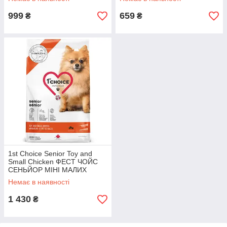
для літніх або малоактивних
корм для літніх або
малоактивних
999
659
₴
₴
1st Choice Senior Toy and
Small Сhicken ФЕСТ ЧОЙС
СЕНЬЙОР МІНІ МАЛИХ
КУРКА сухий суперпреміум
Немає в наявності
корм для літніх або
малоактивних
1 430
₴