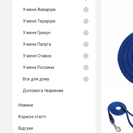
У мене Акваріум
У мене Тераріум
У мене Гризун
У мене Папуга
У мене Ставок
У мене Рослини
Все для дому
Допомога тваринам
Новини
Корисні статті
Відгуки