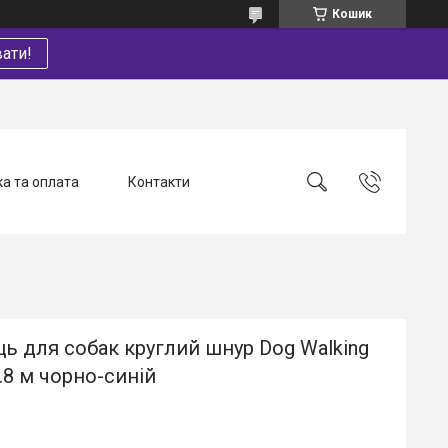
Кошик
ати!
а та оплата
Контакти
ь для собак круглий шнур Dog Walking
.8 м чорно-синій