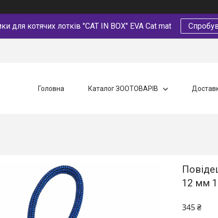
и для котячих лотків "CAT IN BOX" EVA Cat mat
Спробув
Головна
Каталог ЗООТОВАРІВ
Доставк
Повідец
12 мм 1
345 ₴