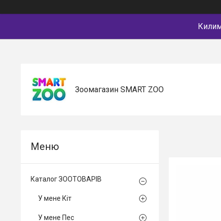
Килимк
Зоомагазин SMART ZOO
Каталог ЗООТОВАРІВ
У мене Кіт
У мене Пес