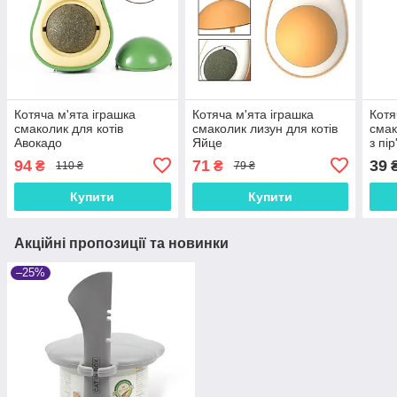
Котяча м'ята іграшка
Котяча м'ята іграшка
Котя
смаколик для котів
смаколик лизун для котів
смак
Авокадо
Яйце
з пі
94
71
39
₴
₴
110 ₴
79 ₴
Купити
Купити
Акційні пропозиції та новинки
–25%