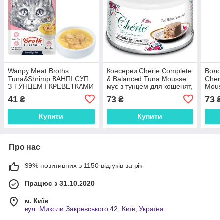
Wanpy Meat Broths
Консерви Cherie Complete
Воло
Tuna&Shrimp ВАНПІ СУП
& Balanced Tuna Mousse
Cher
З ТУНЦЕМ І КРЕВЕТКАМИ
мус з тунцем для кошенят,
Mous
беззерновий рідкий корм
80 г
41
73
73
₴
₴
для котів, пауч 50г
Купити
Купити
Про нас
99% позитивних з 1150 відгуків за рік
Працює з 31.10.2020
м. Київ
вул. Миколи Закревського 42, Київ, Україна