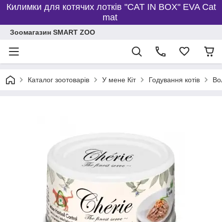
Килимки для котячих лотків "CAT IN BOX" EVA Cat
mat
Зоомагазин SMART ZOO
Каталог зоотоварів
У мене Кіт
Годування котів
Во