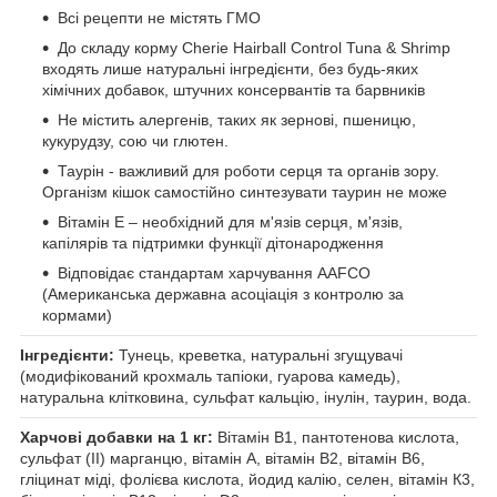
Всі рецепти не містять ГМО
До складу корму Cherie Hairball Control Tuna & Shrimp
входять лише натуральні інгредієнти, без будь-яких
хімічних добавок, штучних консервантів та барвників
Не містить алергенів, таких як зернові, пшеницю,
кукурудзу, сою чи глютен.
Таурін - важливий для роботи серця та органів зору.
Організм кішок самостійно синтезувати таурин не може
Вітамін Е – необхідний для м'язів серця, м'язів,
капілярів та підтримки функції дітонародження
Відповідає стандартам харчування AAFCO
(Американська державна асоціація з контролю за
кормами)
Інгредієнти:
Тунець, креветка, натуральні згущувачі
(модифікований крохмаль тапіоки, гуарова камедь),
натуральна клітковина, сульфат кальцію, інулін, таурин, вода.
Харчові добавки на 1 кг:
Вітамін B1, пантотенова кислота,
сульфат (II) марганцю, вітамін А, вітамін B2, вітамін B6,
гліцинат міді, фолієва кислота, йодид калію, селен, вітамін К3,