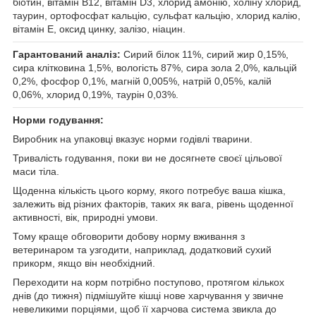
біотин, вітамін B12, вітамін D3, хлорид амонію, холіну хлорид,
таурин, ортофосфат кальцію, сульфат кальцію, хлорид калію,
вітамін Е, оксид цинку, залізо, ніацин.
Гарантований аналіз:
Сирий білок 11%, сирий жир 0,15%,
сира клітковина 1,5%, вологість 87%, сира зола 2,0%, кальцій
0,2%, фосфор 0,1%, магній 0,005%, натрій 0,05%, калій
0,06%, хлорид 0,19%, таурін 0,03%.
Норми годування:
Виробник на упаковці вказує норми годівлі тварини.
Тривалість годування, поки ви не досягнете своєї цільової
маси тіла.
Щоденна кількість цього корму, якого потребує ваша кішка,
залежить від різних факторів, таких як вага, рівень щоденної
активності, вік, природні умови.
Тому краще обговорити добову норму вживання з
ветеринаром та узгодити, наприклад, додатковий сухий
прикорм, якщо він необхідний.
Переходити на корм потрібно поступово, протягом кількох
днів (до тижня) підмішуйте кішці нове харчування у звичне
невеликими порціями, щоб її харчова система звикла до