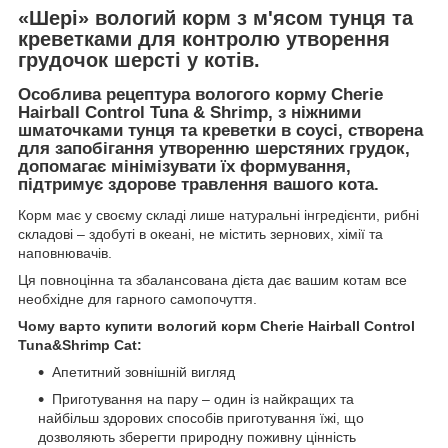
«Шері» вологий корм з м'ясом тунця та
креветками для контролю утворення
грудочок шерсті у котів.
Особлива рецептура вологого корму Cherie
Hairball Control Tuna & Shrimp, з ніжними
шматочками тунця та креветки в соусі, створена
для запобігання утворенню шерстяних грудок,
допомагає мінімізувати їх формування,
підтримує здорове травлення вашого кота.
Корм має у своєму складі лише натуральні інгредієнти, рибні
складові – здобуті в океані, не містить зернових, хімії та
наповнювачів.
Ця повноцінна та збалансована дієта дає вашим котам все
необхідне для гарного самопочуття.
Чому варто купити вологий корм Cherie Hairball Control
Tuna&Shrimp Cat:
Апетитний зовнішній вигляд
Приготування на пару – один із найкращих та
найбільш здорових способів приготування їжі, що
дозволяють зберегти природну поживну цінність