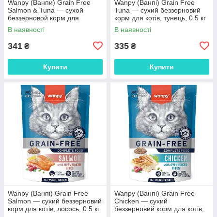
Wanpy (Ванпи) Grain Free
Wanpy (Ванпі) Grain Free
Salmon & Tuna — сухой
Tuna — сухий беззерновий
беззерновой корм для
корм для котів, тунець, 0.5 кг
стерилизованных кошек,
В наявності
В наявності
лосось и тунец, 0,5 кг
341
335
₴
₴
Купити
Купити
Wanpy (Ванпі) Grain Free
Wanpy (Ванпі) Grain Free
Salmon — сухий беззерновий
Chicken — сухий
корм для котів, лосось, 0.5 кг
беззерновий корм для котів,
курка, 0.5 кг