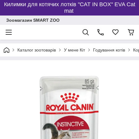
Килимки для котячих лотків "CAT IN BOX" EVA Cat
mat
Зоомагазин SMART ZOO
Каталог зоотоварів
У мене Кіт
Годування котів
Ко