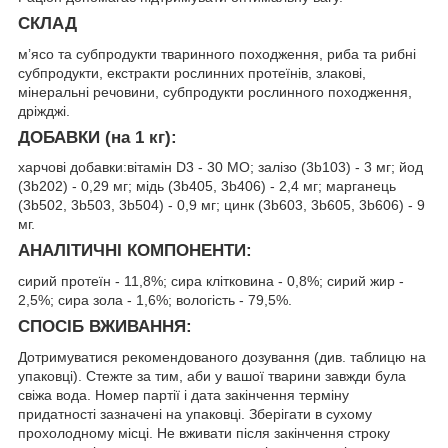
СКЛАД
м’ясо та субпродукти тваринного походження, риба та рибні
субпродукти, екстракти рослинних протеїнів, злакові,
мінеральні речовини, субпродукти рослинного походження,
дріжджі.
ДОБАВКИ (на 1 кг):
харчові добавки:вітамін D3 - 30 MO; залiзо (3b103) - 3 мг; йод
(3b202) - 0,29 мг; мiдь (3b405, 3b406) - 2,4 мг; марганець
(3b502, 3b503, 3b504) - 0,9 мг; цинк (3b603, 3b605, 3b606) - 9
мг.
АНАЛІТИЧНІ КОМПОНЕНТИ:
сирий протеїн - 11,8%; сира клітковина - 0,8%; сирий жир -
2,5%; сира зола - 1,6%; вологість - 79,5%.
СПОСІБ ВЖИВАННЯ:
Дотримуватися рекомендованого дозування (див. таблицю на
упаковці). Стежте за тим, аби у вашої тварини завжди була
свіжа вода. Номер партії і дата закінчення терміну
придатності зазначені на упаковці. Зберігати в сухому
прохолодному мiсці. Не вживати після закінчення строку