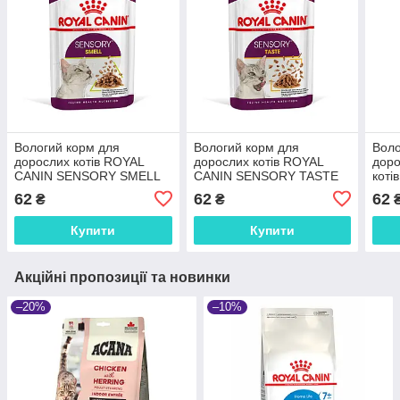
Вологий корм для
Вологий корм для
Воло
дорослих котів ROYAL
дорослих котів ROYAL
доро
CANIN SENSORY SMELL
CANIN SENSORY TASTE
коті
GRAVY 0.085 кг, cтимулює
GRAVY 85 г, шматочки у
STER
62
62
62
₴
₴
нюхові рецептори, 0.085
соусі, cтимулює смак,
0.085
кг
0.085 кг
Купити
Купити
Акційні пропозиції та новинки
–20%
–10%