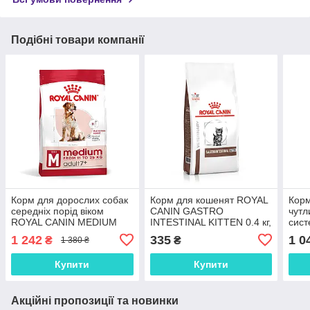
Подібні товари компанії
Корм для дорослих собак
Корм для кошенят ROYAL
Корм
середніх порід віком
CANIN GASTRO
чутл
ROYAL CANIN MEDIUM
INTESTINAL KITTEN 0.4 кг,
сис
ADULT 7+(від 7 років) 4 кг,
0.4 кг
SENS
1 242
335
1 0
₴
₴
1 380 ₴
4 кг
Купити
Купити
Акційні пропозиції та новинки