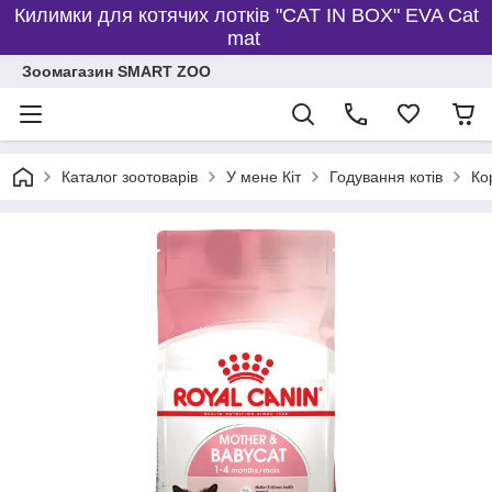
Килимки для котячих лотків "CAT IN BOX" EVA Cat
mat
Зоомагазин SMART ZOO
Каталог зоотоварів
У мене Кіт
Годування котів
Ко