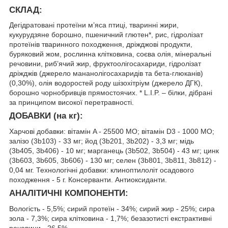
СКЛАД:
Дегідратовані протеїни м’яса птиці, тваринні жири,
кукурудзяне борошно, пшеничний глютен*, рис, гідролізат
протеїнів тваринного походження, дріжджові продукти,
буряковий жом, рослинна клітковина, соєва олія, мінеральні
речовини, риб’ячий жир, фруктоолігосахариди, гідролізат
дріжджів (джерело мананолігосахаридів та бета-глюканів)
(0,30%), олія водоростей роду шізохітріум (джерело ДГК),
борошно чорнобривців прямостоячих. * L.I.P. – білки, дібрані
за принципом високої перетравності.
ДОБАВКИ (на кг):
Харчові добавки: вітамін A - 25500 MO; вітамін D3 - 1000 MO;
залiзо (3b103) - 33 мг; йод (3b201, 3b202) - 3,3 мг; мiдь
(3b405, 3b406) - 10 мг; марганець (3b502, 3b504) - 43 мг; цинк
(3b603, 3b605, 3b606) - 130 мг; селен (3b801, 3b811, 3b812) -
0,04 мг. Технологічні добавки: клиноптилоліт осадового
походження - 5 г. Консерванти. Aнтиоксиданти.
АНАЛІТИЧНІ КОМПОНЕНТИ:
Вологість - 5,5%; сирий протеїн - 34%; сирий жир - 25%; сира
зола - 7,3%; сира клітковина - 1,7%; безазотисті екстрактивні
речовини - 26,5%