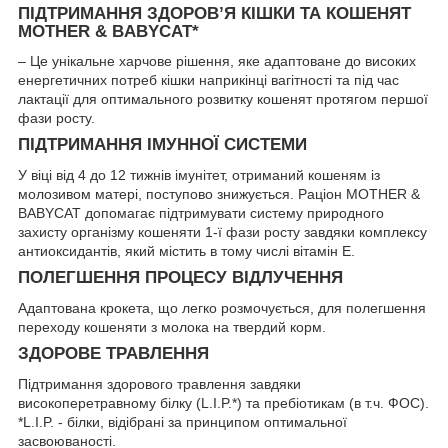
ПІДТРИМАННЯ ЗДОРОВ’Я КІШКИ ТА КОШЕНЯТ
MOTHER & BABYCAT*
– Це унікальне харчове рішення, яке адаптоване до високих
енергетичних потреб кішки наприкінці вагітності та під час
лактації для оптимального розвитку кошенят протягом першої
фази росту.
ПІДТРИМАННЯ ІМУННОЇ СИСТЕМИ
У віці від 4 до 12 тижнів імунітет, отриманий кошеням із
молозивом матері, поступово знижується. Раціон MOTHER &
BABYCAT допомагає підтримувати систему природного
захисту організму кошеняти 1-ї фази росту завдяки комплексу
антиоксидантів, який містить в тому числі вітамін Е.
ПОЛЕГШЕННЯ ПРОЦЕСУ ВІДЛУЧЕННЯ
Адаптована крокета, що легко розмочується, для полегшення
переходу кошеняти з молока на твердий корм.
ЗДОРОВЕ ТРАВЛЕННЯ
Підтримання здорового травлення завдяки
високоперетравному білку (L.I.P.*) та пребіотикам (в т.ч. ФОС).
*L.I.P. - білки, відібрані за принципом оптимальної
засвоюваності.