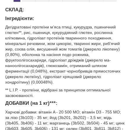
СКЛАД:
Інгредієнти:
Дегідратовані протеїни м’яса птиці, кукурудза, пшеничний
глютен**, рис, пшениця, кукурудзяний глютен, рослинна
клітковина, гідролізат протеїнів тваринного походження,
мінеральні речовини, жом цикорію, тваринні жири, риб’ячий
жир, соєва олія, висушений жом томатів (джерело лікопену)
(0,80%), оболонка та насіння подо­ рожника,
фруктоолiгосахариди, гідролізат дріжджів (джерело ма­
наноолігосахаридів), глюкозамін, отриманий шляхом
ферментації (0,048%), екстракт чорнобривців прямостоячих
(джерело лютеїну), гідролізат хрящовий (джерело
хондроїтину) (0,00048%).
** L.I.P. - протеїни, відібрані за принципом оптимальної
засвоюваності.
ДОБАВКИ (на 1 кг)***:
Харчові добавки: вітамін A - 20 500 MO; вітамін D3 - 755 MO;
за­ лiзо (3b103) - 35 мг; йод (3b201, 3b202) - 3,5 мг; мiдь
(3b405, 3b406) - 11 мг; марганець (3b502, 3b504) - 45 мг; цинк
(3b603, 3b605, 3b606) - 131 мг; селен (3b801, 3b811, 3b812) -