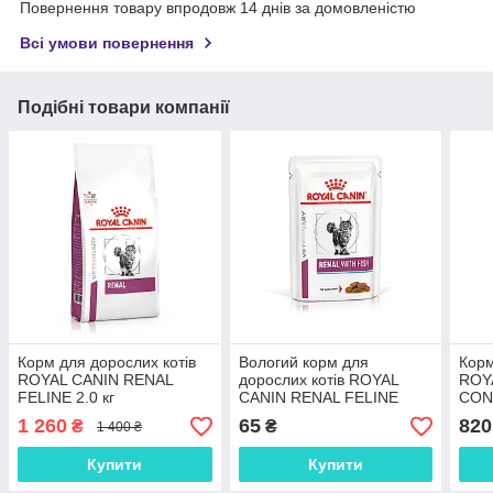
Повернення товару впродовж 14 днів за домовленістю
Всі умови повернення
Подібні товари компанії
Корм для дорослих котів
Вологий корм для
Корм
ROYAL CANIN RENAL
дорослих котів ROYAL
ROY
FELINE 2.0 кг
CANIN RENAL FELINE
CON
FISHs 0.085 кг, 0.085 кг
FELIN
1 260
65
820
₴
₴
1 400 ₴
Купити
Купити