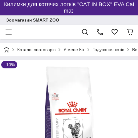
Килимки для котячих лотків "CAT IN BOX" EVA Cat
mat
Зоомагазин SMART ZOO
Каталог зоотоварів
У мене Кіт
Годування котів
Ве
–10%