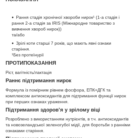
Рання стадія хронічної хвороби нирок¹ (1-а стадія і
рання 2-а стадія за IRIS (Міжнародне товариство з
вивчення хвороб нирок))
та/або
Зрілі коти старші 7 років, що мають явні ознаки
старіння.
¹Без протеїнурії
ПРОТИПОКАЗАННЯ
Ріст, вагітність/лактація
Раннє підтримання нирок
Формула із помірним рівнем фосфора, ЕПК+ДГК та
комплексом антиоксидантів для підтримання функції нирок
при перших ознаках ураження.
Підтримання здоров’я у зрілому віці
Розроблено з використанням нутрієнтів, в т.ч. антиоксидантів
та новозеландської зеленогубої мідії, для боротьби з ранніми
ознаками старіння.