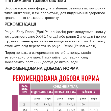
Підтримання травної системи
Високозасвоювана формула зі збалансованим вмістом різних
типів клітковини, в т.ч. пребіотики, для підтримання здорового
травлення та кишкового транзиту.
РЕКОМЕНДАЦІЇ
Раціон Early Renal (Ерлі Ренал Фелін) рекомендується, коли у
кота діагностовано ХХН 1-ї стадії або рання 2-а стадія і до тих
пір, поки рівень креатиніну не вийде за межі норми. На цьому
етапі кота слід перевести на раціон Renal (Ренал Фелін).
Перед початком використання потрібна консультація
ветеринарного лікаря. Пам’ятайте, що тварині слід
забезпечити постійний доступ до питної води.
РЕКОМЕНДОВАНА ДОБОВА НОРМА