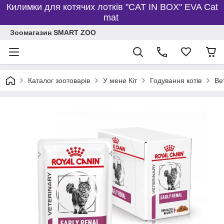
Килимки для котячих лотків "CAT IN BOX" EVA Cat
mat
Зоомагазин SMART ZOO
Каталог зоотоварів
У мене Кіт
Годування котів
Ве