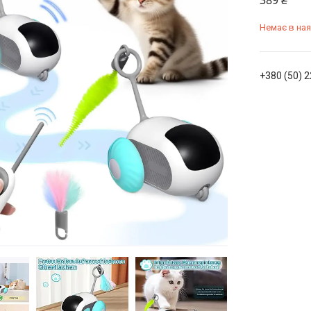
389 ₴
Немає в ная
+380 (50) 