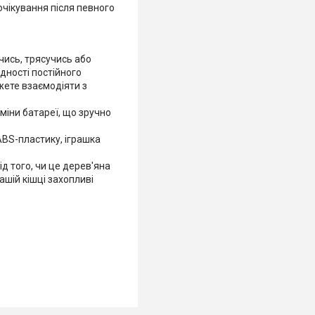
чікування після певного
чись, трясучись або
дності постійного
жете взаємодіяти з
міни батареї, що зручно
 ABS-пластику, іграшка
ід того, чи це дерев'яна
ашій кішці захопливі