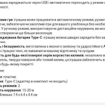
рашка заряджається через USB і автоматично переходить у режим о
ності.
ими гри
: іграшка може працювати в автоматичному режимі, рухаю
чи, забезпечуючи захопливі ігри для вашого улюбленця без необхі
. У ручному режимі, використовуючи дистанційне керування, ви мо
 створюючи ще більше веселощів.
яджувана батарея Type-C
: іграшку можна швидко зарядити без за
чно.
ь і безшумність
: виготовлена з якісного силікону та ударостійкого
 і працює тихо, не заважаючи вашому відпочинку та сусідам.
ть для будь-якої поверхні окрім ворсистих килимів
: незалежно в
ахель, тверда поверхня або тонкий килим, ця іграшка забезпечить в
 будь-якому покритті.
ки:
ал
: пластик
ня
: Type-C (адаптер в комплект не входить)
ть режимів
: 2
ть керування
: 15-20 м
 близько 7.4 х 6.4 х 4.4 см