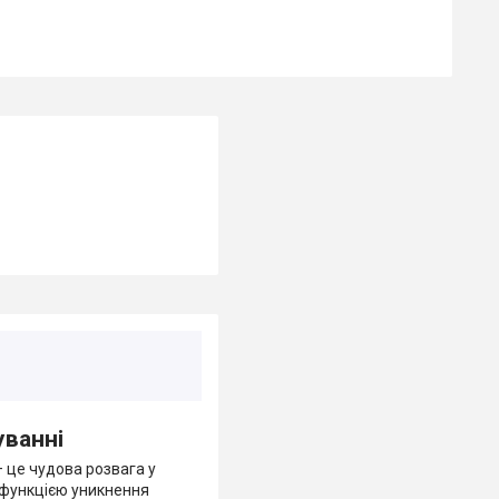
уванні
 це чудова розвага у
 функцією уникнення