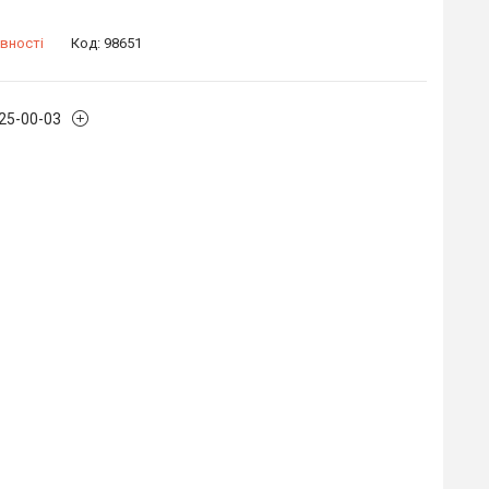
вності
Код:
98651
225-00-03