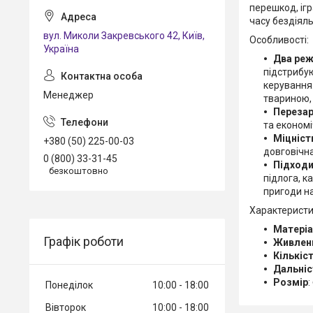
перешкод, іг
часу бездіяль
вул. Миколи Закревського 42, Київ,
Особливості:
Україна
Два реж
підстрибую
керування
Менеджер
твариною,
Перезар
та економі
Міцніст
+380 (50) 225-00-03
довговічна
0 (800) 33-31-45
Підходи
безкоштовно
підлога, к
пригоди на
Характеристи
Матері
Графік роботи
Живлен
Кількіс
Дальніс
Розмір
:
Понеділок
10:00
18:00
Вівторок
10:00
18:00