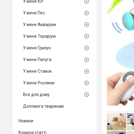
У мене Кіт
У мене Пес
У мене Акваріум
У мене Тераріум
У мене Гризун
У мене Папуга
У мене Ставок
У мене Рослини
Все для дому
Допомога тваринам
Новини
Корисні статті