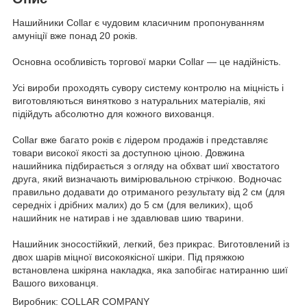
Нашийники Collar є чудовим класичним пропонуванням
амуніції вже понад 20 років.
Основна особливість торгової марки Collar — це надійність.
Усі вироби проходять сувору систему контролю на міцність і
виготовляються винятково з натуральних матеріалів, які
підійдуть абсолютно для кожного вихованця.
Collar вже багато років є лідером продажів і представляє
товари високої якості за доступною ціною. Довжина
нашийника підбирається з огляду на обхват шиї хвостатого
друга, який визначають вимірювальною стрічкою. Водночас
правильно додавати до отриманого результату від 2 см (для
середніх і дрібних малих) до 5 см (для великих), щоб
нашийник не натирав і не здавлював шию тварини.
Нашийник зносостійкий, легкий, без прикрас. Виготовлений із
двох шарів міцної високоякісної шкіри. Під пряжкою
встановлена шкіряна накладка, яка запобігає натиранню шиї
Вашого вихованця.
Виробник: COLLAR COMPANY