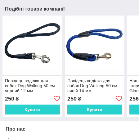
Подібні товари компанії
Повідець воділка для
Повідець воділка для
Наши
собак Dog Walking 50 см
собак Dog Walking 50 см
шкі
чорний 12 мм
синій 14 мм
Glam
круг
250
250
256
₴
₴
47 с
Купити
Купити
Про нас