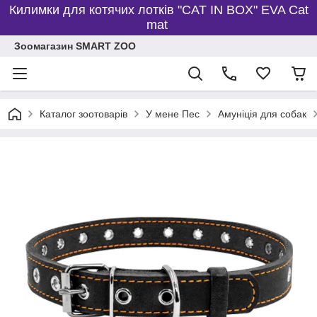
Килимки для котячих лотків "CAT IN BOX" EVA Cat
mat
Зоомагазин SMART ZOO
Каталог зоотоварів
У мене Пес
Амуніція для собак