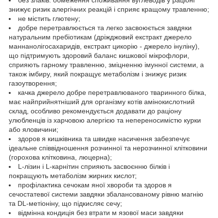
знижує ризик алергічних реакцій і сприяє кращому травленню;
не містить глютену;
добре перетравлюється та легко засвоюється завдяки
натуральним пребіотикам (дріжджовий екстракт джерело
маннанолігосахаридів, екстракт цикорію - джерело інуліну),
що підтримують здоровий баланс кишкової мікрофлори,
сприяють гарному травленню, зміцненню імунної системи, а
також імбиру, який покращує метаболізм і знижує ризик
газоутворення;
качка джерело добре перетравлюваного тваринного білка,
має найприйнятніший для організму котів амінокислотний
склад, особливо рекомендується додавати до раціону
улюбленців із харчовою алергією та непереносимістю курки
або яловичини;
здоров я кишківника та швидке насичення забезпечує
ідеальне співвідношення розчинної та нерозчинної клітковини
(горохова клітковина, люцерна);
L-лізин і L-карнітин сприяють засвоєнню білків і
покращують метаболізм жирних кислот;
профілактика сечокам яної хвороби та здоров я
сечостатевої системи завдяки збалансованому рівню магнію
та DL-метіоніну, що підкисляє сечу;
відмінна кондиція без втрати м язової маси завдяки