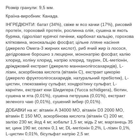
Розмір гранули: 9,5 мм.
Країна-виробник: Канада.
ІНГРЕДІЄНТИ: батат (34%), свіже м ясо качки (17%), рисовий
протеїн, гороховий протеїн, рослинна олія, сушена м якоть
буряка, гідролізат курячої печінки, карбонат кальцію, горохова
клітковина, монокальцію фосфат, цільне лляне насіння
(джерело Омега-3 жирних кислот), риб ячий жир із лосося,
дегідроване борошно з люцерни, мононатрію фосфат, калію
хлорид, холіну хлорид, натрію хлорид, таурин, DL-метіонін,
дріжджовий екстракт (джерело маннанолігосахаридів), L-
лізин, аскорбінова кислота (вітамін С), екстракт цикорію
(джерело фруктоолігосахаридів, натуральний пребіотик), L-
цистин, глюкозаміну сульфат, хондроїтину сульфат, L-
карнітин, екстракт юки Шидигера (Yucca schidigera), біотин,
сушена м ята (0,01%), сушена петрушка (0,01%), екстракт
зеленого чаю (0,01%), сушений імбир (0,01%).
ДОБАВКИ на кг: вітамін А 34000 МО, вітамін D3 2000 МО,
вітамін Е 150 МО, аскорбінова кислота (вітамін С) 200 мг,
залізо 230 мг, йод 4 мг, кобальт 1,5 мг, мідь 2 мг, марганець 35
мг, цинк 190 мг, селен 0,1 мг, DL-метіонін 0,2%, L-лізин 0,1%,
L-цистин 0,01%, бісульфат натрію 2,5 мг.