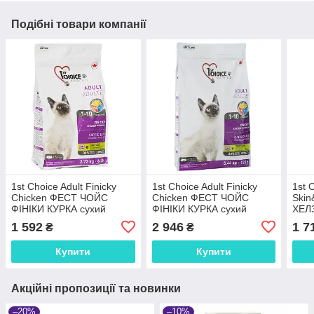
Подібні товари компанії
1st Choice Adult Finicky
1st Choice Adult Finicky
1st 
Chicken ФЕСТ ЧОЙС
Chicken ФЕСТ ЧОЙС
Ski
ФІНІКИ КУРКА сухий
ФІНІКИ КУРКА сухий
ХЕЛ
суперпреміум корм для
суперпреміум корм для
супе
1 592
2 946
1 7
₴
₴
котів вибагливих та
котів вибагливих та
котів
активних, 2,72 кг
активних
Купити
Купити
Акційні пропозиції та новинки
–20%
–10%