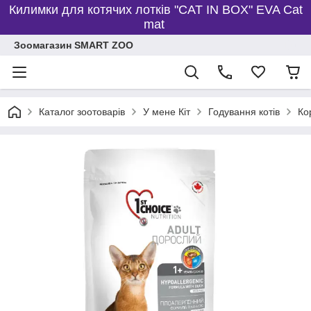
Килимки для котячих лотків "CAT IN BOX" EVA Cat
mat
Зоомагазин SMART ZOO
Каталог зоотоварів
У мене Кіт
Годування котів
Ко