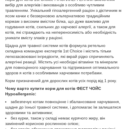
вибір для алергіків і вихованців з особливо чутливим
травленням. Унікальний гіпоалергенний раціон з дієтичним м
ясом качки є беззерновою альтернативою традиційним
кормам з високим вмістом білка, що дуже важливо для
годування котів, схильних до харчової алергії, а також для
котів, які страждають на непереносимість або необхідність
уникати вмісту злаків у раціоні.
Щадна для травної системи котів формула ретельно
складена командою експертів 1st Choice і містить тільки
легкозасвоювані інгредієнти, які вкрай рідко спричиняють
алергічні реакції. Містить усі необхідні вітаміни та мінерали
для повноцінного харчування та підтримання оптимального
здоров я котів з особливими харчовими потребами.
Корм призначений для дорослих котів усіх порід від 1 року.
Чому варто купити корм для котів ФЕСТ ЧОЙС
Hypoallergenic:
забезпечує котам повноцінне і збалансоване харчування,
щадне до їхньої травної системи, і допомагає їм залишатися
здоровими та активними;
без курки, також у складі немає курячого жиру, він
замінений корисною рослинною олією;
без злаків: обмеження споживання вуглеводів у раціоні