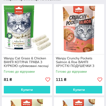
Wanpy Cat Grass & Chicken
Wanpy Crunchy Pockets
ВАНПІ КОТЯЧА ТРАВА З
Salmon & Roe ВАНПІ
КУРКОЮ сублімовані ласощі
ХРУСТКІ ПОДУШЕЧКИ З
для котів
ЛОСОСЕМ ТА ІКРОЮ ласощі
Готово до відправки
Готово до відправки
для котів
81
111
₴
₴
Купити
Купити