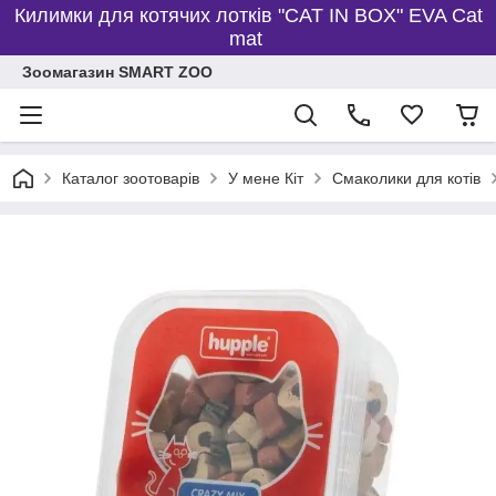
Килимки для котячих лотків "CAT IN BOX" EVA Cat
mat
Зоомагазин SMART ZOO
Каталог зоотоварів
У мене Кіт
Смаколики для котів