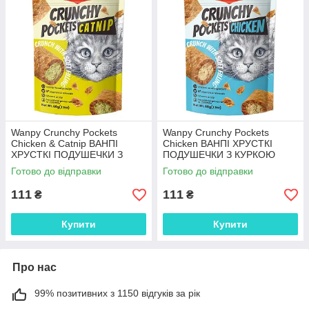
Wanpy Crunchy Pockets
Wanpy Crunchy Pockets
Chicken & Catnip ВАНПІ
Chicken ВАНПІ ХРУСТКІ
ХРУСТКІ ПОДУШЕЧКИ З
ПОДУШЕЧКИ З КУРКОЮ
КУРКОЮ ТА КОТЯЧОЮ
ласощі для котів
Готово до відправки
Готово до відправки
М’ЯТОЮ ласощі для котів
111
111
₴
₴
Купити
Купити
Про нас
99% позитивних з 1150 відгуків за рік