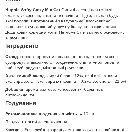
Hupple Softy Crazy Mix Cat
Смачні ласощі для котів зі
смаком лосося, індички та яловичини. Підходить для будь-
якої породи, виготовлений з натуральної високоякісної
сировини та упакований у зручну банку, що закривається.
Додатковий корм для котів. Не може бути заміною основному
харчуванню.
Інгредієнти
Склад
: зернові, продукти рослинного походження, м'ясо і
субпродукти тваринного походження, олії та жири, риба та
рибні субпродукти, мінеральні речовини.
Аналітичний склад:
сирий білок – 12%, сирі олії та жири –
5%, сира зола – 5%, сира клітковина – 0,2%, вологість – 22,5%
Добавки
: ароматизатори, консерванти, барвники,
антиоксиданти.
Годування
Рекомендована щоденна кількість
: 4-10 шт.
Продукт готовий до споживання.
Завжди забезпечуйте тварині достатню кількість свіжої питної