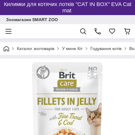
Килимки для котячих лотків "CAT IN BOX" EVA Cat
mat
Зоомагазин SMART ZOO
Каталог зоотоварів
У мене Кіт
Годування котів
Во