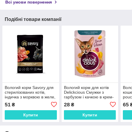
Всі умови повернення
Подібні товари компанії
Вологий корм Savory для
Вологий корм для котів
Воло
стерилізованих котів,
Delickcious Смужки з
коше
індичка з морквою в желе,
гарбузом і качкою в крем-
pouc
пауч, 85 г
супі, 85г
51
28
65
₴
₴
Купити
Купити