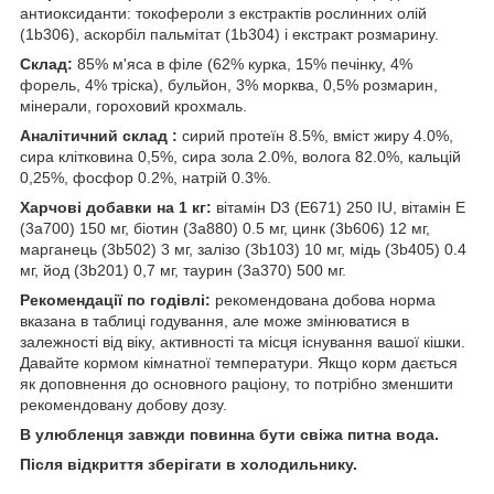
антиоксиданти: токофероли з екстрактів рослинних олій
(1b306), аскорбіл пальмітат (1b304) і екстракт розмарину.
Склад:
85% м'яса в філе (62% курка, 15% печінку, 4%
форель, 4% тріска), бульйон, 3% морква, 0,5% розмарин,
мінерали, гороховий крохмаль.
Аналітичний склад :
сирий протеїн 8.5%, вміст жиру 4.0%,
сира клітковина 0,5%, сира зола 2.0%, волога 82.0%, кальцій
0,25%, фосфор 0.2%, натрій 0.3%.
Харчові добавки на 1 кг:
вітамін D3 (E671) 250 IU, вітамін E
(3a700) 150 мг, біотин (3a880) 0.5 мг, цинк (3b606) 12 мг,
марганець (3b502) 3 мг, залізо (3b103) 10 мг, мідь (3b405) 0.4
мг, йод (3b201) 0,7 мг, таурин (3a370) 500 мг.
Рекомендації по годівлі:
рекомендована добова норма
вказана в таблиці годування, але може змінюватися в
залежності від віку, активності та місця існування вашої кішки.
Давайте кормом кімнатної температури. Якщо корм дається
як доповнення до основного раціону, то потрібно зменшити
рекомендовану добову дозу.
В улюбленця завжди повинна бути свіжа питна вода.
Після відкриття зберігати в холодильнику.