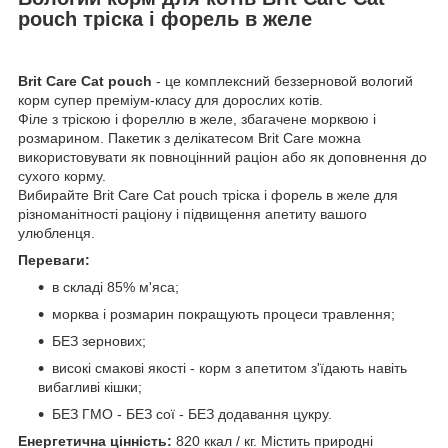
pouch тріска і форель в желе
Brit Care Cat pouch
- це комплексний беззерновой вологий
корм супер преміум-класу для дорослих котів.
Філе з тріскою і фореллю в желе, збагачене морквою і
розмарином. Пакетик з делікатесом Brit Care можна
використовувати як повноцінний раціон або як доповнення до
сухого корму.
Вибирайте Brit Care Cat pouch тріска і форель в желе для
різноманітності раціону і підвищення апетиту вашого
улюбленця.
Переваги:
в складі 85% м'яса;
морква і розмарин покращують процеси травлення;
БЕЗ зернових;
високі смакові якості - корм з апетитом з'їдають навіть
вибагливі кішки;
БЕЗ ГМО - БЕЗ сої - БЕЗ додавання цукру.
Енергетична цінність:
820 ккал / кг. Містить природні