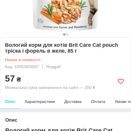
Вологий корм для котів Brit Care Cat pouch
тріска і форель в желе, 85 г
Немає в наявності
Код: 100536/0587
Роздріб
57
₴
Мінімальна сума замовлення на сайті — 200 ₴
Опис
Характеристики
Доставка
Оплата
Умови п
Опис
Вологий корм для котів Brit Care Cat