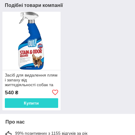
Подібні товари компанії
Засіб для видалення плям
і запаху від
життєдіяльності собак та
котів OUT! Stain & Odor
540
₴
Remover 945 мл
Купити
Про нас
99% позитивних з 1155 відгуків за рік