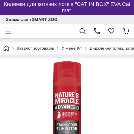
Килимки для котячих лотків "CAT IN BOX" EVA Cat
mat
Зоомагазин SMART ZOO
Каталог зоотоварів
У мене Кіт
Видалення плям, запа