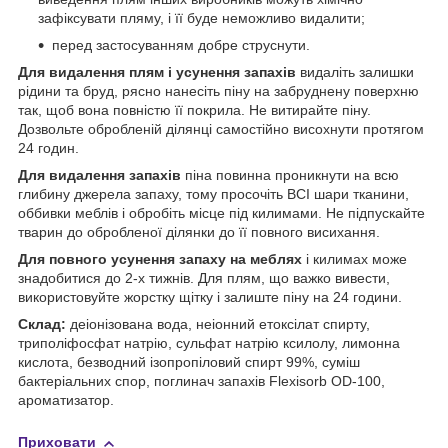
зафіксувати пляму, і її буде неможливо видалити;
перед застосуванням добре струснути.
Для видалення плям і усунення запахів
видаліть залишки
рідини та бруд, рясно нанесіть піну на забруднену поверхню
так, щоб вона повністю її покрила. Не витирайте піну.
Дозвольте обробленій ділянці самостійно висохнути протягом
24 годин.
Для видалення запахів
піна повинна проникнути на всю
глибину джерела запаху, тому просочіть ВСІ шари тканини,
оббивки меблів і обробіть місце під килимами. Не підпускайте
тварин до обробленої ділянки до її повного висихання.
Для повного усунення запаху на меблях
і килимах може
знадобитися до 2-х тижнів. Для плям, що важко вивести,
використовуйте жорстку щітку і залиште піну на 24 години.
Склад:
деіонізована вода, неіонний етоксілат спирту,
триполіфосфат натрію, сульфат натрію ксилолу, лимонна
кислота, безводний ізопропіловий спирт 99%, суміш
бактеріальних спор, поглинач запахів Flexisorb OD-100,
ароматизатор.
Приховати