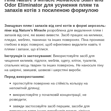
Odor Eliminator для усунення плям та
запахів котів з посиленою формулою
Знищувач плям і запахів від сечі котів в формі аерозоль-
піни від Nature’s Miracle
розроблена для видалення плям і
запахів від сечі, які важко вивести. Засіб працює на килимах,
пледах, меблях, тканинах та інших поверхнях. Піна проникає
глибоко в ворс поверхні, щоб ефективно видалити навіть ті
плями і запахи, що в’їлися.
Інструкція із застосування:
Використовуйте засіб для
чищення килимів, підлоги, меблів, одягу, кліток, туалетів,
спальних місць тварин та інших поверхонь. Не наносьте піну
на шкіряні, замшеві, шовкові і шерстяні вироби.
Перед використанням:
протестуйте поверхню на стійкість кольору на
непомітній ділянці;
використовуйте у початковій концентрації, не
розводити;
завжди застосовуйте засіб першим, засоби для
виведення плям інших виробників можуть хімічно