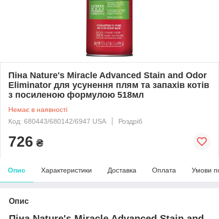
Піна Nature's Miracle Advanced Stain and Odor
Eliminator для усунення плям та запахів котів
з посиленою формулою 518мл
Немає в наявності
Код: 680443/680142/6947 USA
Роздріб
726
₴
Опис
Характеристики
Доставка
Оплата
Умови п
Опис
Піна Nature's Miracle Advanced Stain and