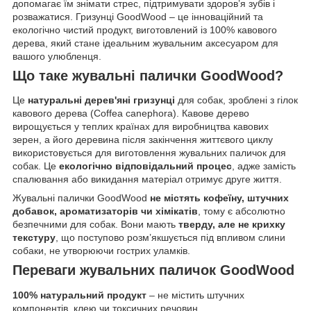
допомагає їм знімати стрес, підтримувати здоров’я зубів і
розважатися. Гризунці GoodWood – це інноваційний та
екологічно чистий продукт, виготовлений із 100% кавового
дерева, який стане ідеальним жувальним аксесуаром для
вашого улюбленця.
Що таке жувальні палички GoodWood?
Це
натуральні дерев'яні гризунці
для собак, зроблені з гілок
кавового дерева (Coffea canephora). Кавове дерево
вирощується у теплих країнах для виробництва кавових
зерен, а його деревина після закінчення життєвого циклу
використовується для виготовлення жувальних паличок для
собак. Це
екологічно відповідальний процес
, адже замість
спалювання або викидання матеріал отримує друге життя.
Жувальні палички GoodWood
не містять кофеїну, штучних
добавок, ароматизаторів чи хімікатів
, тому є абсолютно
безпечними для собак. Вони мають
тверду, але не крихку
текстуру
, що поступово розм’якшується під впливом слини
собаки, не утворюючи гострих уламків.
Переваги жувальних паличок GoodWood
100% натуральний продукт
– не містить штучних
компонентів, клею чи токсичних речовин.