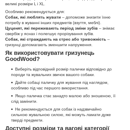
великі розміри L і XL.
Особливо рекомендується для:
Собак, які люблять жувати
– допоможе знизити їхню
потребу в жуванні інших предметів (взуття, меблі).
Цуценят, які переживають період зміни зубів
– знімає
свербіж у яснах і полегшує прорізування зубів.
Собак, які страждають на стрес або тривожність
–
гризунці допомагають зменшити напруження.
Як використовувати гризунець
GoodWood?
Виберіть відповідний розмір палички відповідно до
породи та жувальних звичок вашого собаки.
Дайте собаці паличку для жування під наглядом,
особливо під час першого використання.
Якщо паличка стає занадто малою або зношеною, її
слід замінити.
Не рекомендується для собак із надзвичайно
сильною жувальною силою, які можуть ламати дуже
тверді предмети.
Доступні розміри та вагові категорії