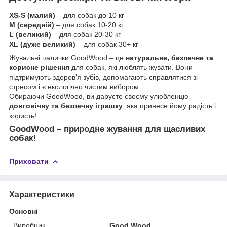
XS-S
(малий)
– для собак до 10 кг
M (середній)
– для собак 10-20 кг
L (великий)
– для собак 20-30 кг
XL (дуже великий)
– для собак 30+ кг
Жувальні палички GoodWood – це
натуральне, безпечне та
корисне рішення
для собак, які люблять жувати. Вони
підтримують здоров'я зубів, допомагають справлятися зі
стресом і є екологічно чистим вибором.
Обираючи GoodWood, ви даруєте своєму улюбленцю
довговічну та безпечну іграшку
, яка принесе йому радість і
користь!
GoodWood – природне жування для щасливих
собак!
Приховати
Характеристики
Основні
Виробник
Good Wood