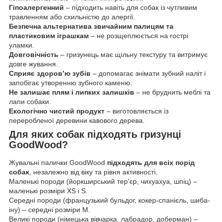
Гіпоалергенний
– підходить навіть для собак із чутливим
травленням або схильністю до алергії.
Безпечна альтернатива звичайним палицям та
пластиковим іграшкам
– не розщеплюється на гострі
уламки.
Довговічність
– гризунець має щільну текстуру та витримує
довге жування.
Сприяє здоров’ю зубів
– допомагає знімати зубний наліт і
запобігає утворенню зубного каменю.
Не залишає плям і липких залишків
– не бруднить меблі та
лапи собаки.
Екологічно чистий продукт
– виготовляється із
переробленої деревини кавового дерева.
Для яких собак підходять гризунці
GoodWood?
Жувальні палички GoodWood
підходять для всіх порід
собак
, незалежно від віку та рівня активності.
Маленькі породи (йоркширський тер'єр, чихуахуа, шпіц) –
маленькі розміри XS і S.
Середні породи (французький бульдог, кокер-спанієль, шиба-
іну) – середні розміри M.
Великі породи (німецька вівчарка, лабрадор, доберман) –