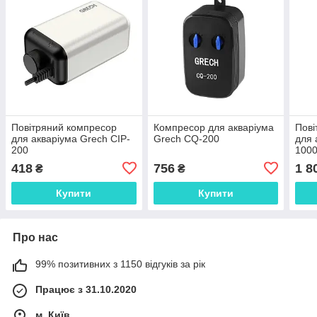
Повітряний компресор
Компресор для акваріума
Пові
для акваріума Grech CIP-
Grech CQ-200
для 
200
100
418
756
1 8
₴
₴
Купити
Купити
Про нас
99% позитивних з 1150 відгуків за рік
Працює з 31.10.2020
м. Київ