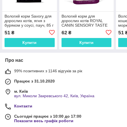
Вологий корм Savory для
Вологий корм для
Воло
дорослих котів, ягня з
дорослих котів ROYAL
коше
буряком у соусі, пауч, 85 г
CANIN SENSORY TASTE
морк
GRAVY 85 г, шматочки у
51
62
51
₴
₴
соусі, cтимулює смак,
0.085 кг
Купити
Купити
Про нас
99% позитивних з 1146 відгуків за рік
Працює з 31.10.2020
м. Київ
вул. Миколи Закревського 42, Київ, Україна
Контакти
Сьогодні працює з 10:00 до 17:00
Показати весь графік роботи