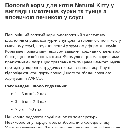
Вологий корм для котів Natural Kittу у
вигляді шматочків курки та тунця з
яловичою печінкою у соусі
Повноцінний вологий корм виготовлений з апетитних
шматочків справжньої курки з тунцем та яловичою печінкою у
смачному соусі, представлений у зручному форматі паучів.
Корм має привабливу текстуру, завдяки поєднанню декількох
білків, що полюбляють котики. Формула з трьома корисними
пребіотиками покращує травлення та зміцнює імунітет, інулін
протидіє утворенню грудочок шерсті в кишківнику. Паучі
відповідають стандарту повноцінного та збалансованого
харчування AAFCO.
Рекомендації щодо годування:
1 – 3 кг = 1-2 пак.
3 – 5 кг = 2-3 пак.
> 5 кг = >3 пак.
Найкраще подавати паучі кімнатної температури.
Невикористану порцію можна зберігати в холодильнику.
У котика завжди має бути доступ до прохолодної, свіжої води.