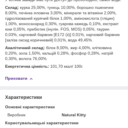
Склад:
курка 25,00%, тунець 10,00%, борошно пшеничне
8,00%, печінка яловича 3,00%, мінерали та вітаміни 2,00%,
гідролізований курячий білок 1,00%, амінокислота (гліцин)
1,00%, моносахарид 0,30%, гуарова камедь 0,10%, екстракт
юки 0,05%, пребіотик (інулін. FOS, MOS) 0,05%, таурин
0,03%, харчовий барвник [E172 (ii)] 0,01%, харчовий барвник
[заліза оксид коричневий] 0,01%, вода 49,45%.
Аналітичний склад:
білок 8,00%, жир 4,00%, клітковина
0,20%, зола 1,50%, кальцій 0,28%, фосфор 0,28%, натрій
0,30%, волога 76,00%.
Енергетична цінність:
101,70 ккал/ 100г.
Приховати
Характеристики
Основні характеристики
Виробник
Natural Kitty
Користувальницькі характеристики