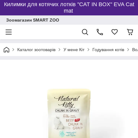
Килимки для котячих лотків "CAT IN BOX" EVA Cat
mat
Зоомагазин SMART ZOO
Каталог зоотоварів
У мене Кіт
Годування котів
Во