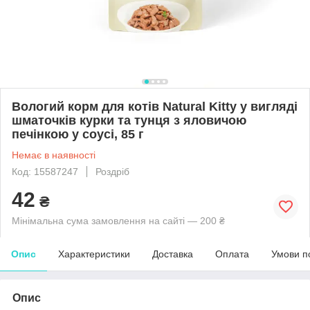
Вологий корм для котів Natural Kittу у вигляді
шматочків курки та тунця з яловичою
печінкою у соусі, 85 г
Немає в наявності
Код: 15587247
Роздріб
42
₴
Мінімальна сума замовлення на сайті — 200 ₴
Опис
Характеристики
Доставка
Оплата
Умови п
Опис