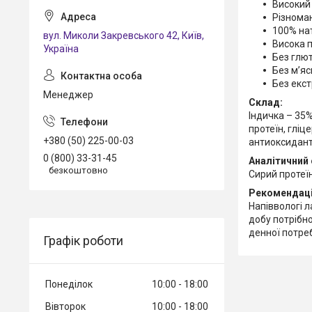
Високий 
Різноман
100% нат
вул. Миколи Закревського 42, Київ,
Висока п
Україна
Без глют
Без м’я
Без екстр
Менеджер
Склад:
Індичка – 35%
протеїн, гліц
+380 (50) 225-00-03
антиоксидант
0 (800) 33-31-45
Аналітичний 
безкоштовно
Сирий протеїн
Рекомендаці
Напіввологі л
добу потрібно
денної потреб
Графік роботи
Понеділок
10:00
18:00
Вівторок
10:00
18:00