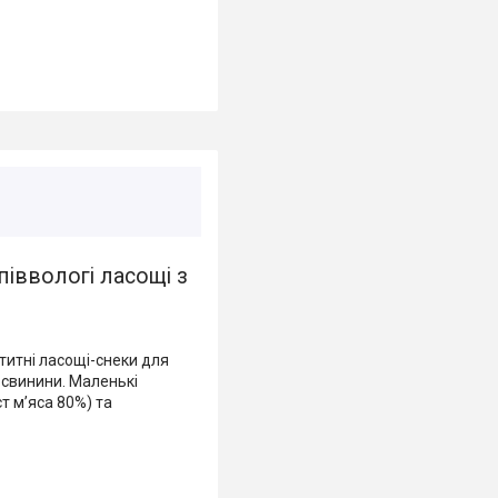
піввологі ласощі з
етитні ласощі-снеки для
а свинини. Маленькі
т м’яса 80%) та