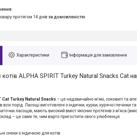
товару протягом 14 днів
за домовленістю
Характеристики
Інформація для замовлення
 котів ALPHA SPIRIT Turkey Natural Snacks Cat на
 Cat Turkey Natural Snacks
– це надзвичайно м’які, соковиті та ап
в всіх порід. Ласощі виготовлені з індички, курки, курячої печінки т
точки ласощів, мають високий вміст якісних протеїнів з м’яса (вміс
склад – це саме те, чим варто пригостити свого улюбленця.
ні снеки з індичкою для котів.