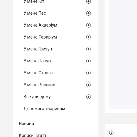
У мене Кіт
У мене Пес
У мене Акваріум
У мене Тераріум
У мене Гризун
У мене Папуга
У мене Ставок
У мене Рослини
Все для дому
Допомога тваринам
Новини
Корисні статті