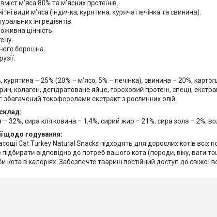
вміст м’яса 80% та м’ясних протеїнів.
ітні види м’яса (індичка, курятина, куряча печінка та свинина).
уральних інгредієнтів.
оживна цінність.
ену.
сного борошна.
узії.
, курятина – 25% (20% – м’ясо, 5% – печінка), свинина – 20%, карт
ерин, колаген, дегідратоване яйце, гороховий протеїн, спеції, екстр
: збагачений токоферолами екстракт з рослинних олій.
склад:
 – 32%, сира клітковина – 1,4%, сирий жир – 21%, сира зола – 2%, во
ї щодо годування:
асощі Cat Turkey Natural Snacks підходять для дорослих котів всіх по
 підбирати відповідно до потреб вашого кота (породи, віку, ваги то
и кота в калоріях. Забезпечте тварині постійний доступ до свіжої в