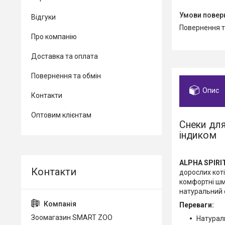
Відгуки
повернення 
Про компанію
Доставка та оплата
Повернення та обмін
Опис
Контакти
Оптовим клієнтам
Снеки для
індиком
ALPHA SPIRIT
дорослих коті
комфортні шма
натуральний 
Переваги:
Зоомагазин SMART ZOO
Натураль