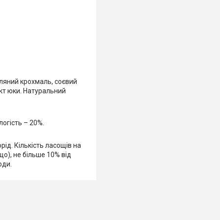
опляний крохмаль, соєвий
акт юки. Натуральний
логість – 20%.
рід. Кількість ласощів на
що), не більше 10% від
оди.