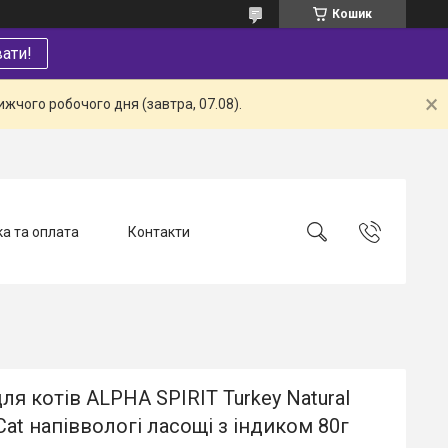
Кошик
ати!
жчого робочого дня (завтра, 07.08).
а та оплата
Контакти
ля котів ALPHA SPIRIT Turkey Natural
Cat напіввологі ласощі з індиком 80г