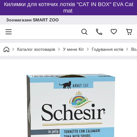
Килимки для котячих лотків "CAT IN BOX" EVA Cat
mat
Зоомагазин SMART ZOO
Каталог зоотоварів
У мене Кіт
Годування котів
Во