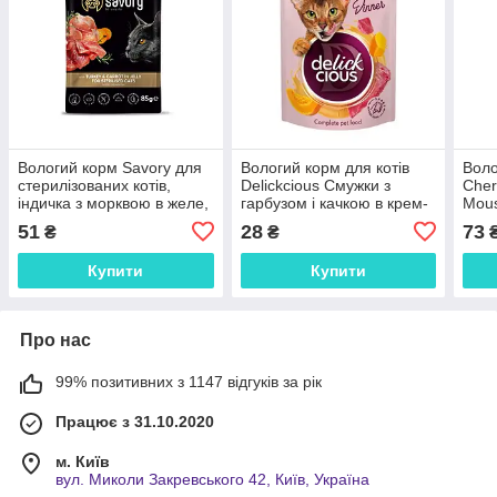
Вологий корм Savory для
Вологий корм для котів
Воло
стерилізованих котів,
Delickcious Смужки з
Cher
індичка з морквою в желе,
гарбузом і качкою в крем-
Mous
пауч, 85 г
супі, 85г
51
28
73
₴
₴
Купити
Купити
Про нас
99% позитивних з 1147 відгуків за рік
Працює з 31.10.2020
м. Київ
вул. Миколи Закревського 42, Київ, Україна