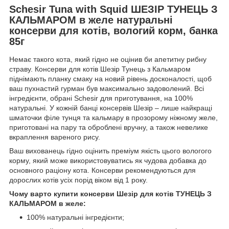
Schesir Tuna with Squid ШЕЗІР ТУНЕЦЬ З
КАЛЬМАРОМ в желе натуральні
консерви для котів, вологий корм, банка
85г
Немає такого кота, який гідно не оцінив би апетитну рибну
страву. Консерви для котів Шезір Тунець з Кальмаром
піднімають планку смаку на новий рівень досконалості, щоб
ваш пухнастий гурман був максимально задоволений. Всі
інгредієнти, обрані Schesir для приготування, на 100%
натуральні. У кожній банці консервів Шезір – лише найкращі
шматочки філе тунця та кальмару в прозорому ніжному желе,
приготовані на пару та оброблені вручну, а також невелике
вкраплення вареного рису.
Ваш вихованець гідно оцінить преміум якість цього вологого
корму, який може використовуватись як чудова добавка до
основного раціону кота. Консерви рекомендуються для
дорослих котів усіх порід віком від 1 року.
Чому варто купити консерви Шезір для котів ТУНЕЦЬ З
КАЛЬМАРОМ в желе:
100% натуральні інгредієнти;