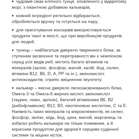
чудовий смак елітного тунця, зловленого у відкритому
морі, з пікантною добавкою кальмарів;
кожний інгредієнт ретельно відбирається,
обробляється вручну та готується на пару;
для приготування консервів використовуються
продукти такої ж якості, що при виробництві продуктів
для людей;
тунець – найбагатше джерело тваринного білка, за
ступенем засвоєння та перетравності він є чемпіоном
серед усіх видів риб, містить багато вітамінів та
мінералів (залізо, фосфор, магній, калій, йод, селен,
вітаміни В12, В6, D, А, РР та ін.), амінокислот,
антиоксидантів, сприяє зміцненню імунітету;
кальмар – якісне джерело легкозасвоюваного білка,
Омега-3 та Омега-6 жирних кислот, амінокислот
(таурин, лізин, аргінін), багатий вітамінами B6, B2
(рибофлавіном), B12, B3, нікотиновою кислотою, С та E.
Наявність таких мінералів та мікроелементів, як селен,
фосфор, залізо, мідь, йод, цинк, магній, марганець та
кобальт робить кальмари не тільки поживним, а й
корисним продуктом для здоров’я серцево-судинної
системи та міцних кісток;