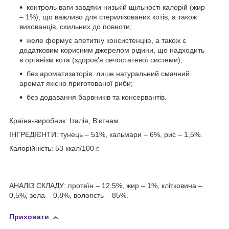
контроль ваги завдяки низькій щільності калорій (жир
– 1%), що важливо для стерилізованих котів, а також
вихованців, схильних до повноти;
желе формує апетитну консистенцію, а також є
додатковим корисним джерелом рідини, що надходить
в організм кота (здоров’я сечостатевої системи);
без ароматизаторів: лише натуральний смачний
аромат якісно приготованої риби;
без додавання барвників та консервантів.
Країна-виробник: Італія, В’єтнам.
ІНГРЕДІЄНТИ: тунець – 51%, кальмари – 6%, рис – 1,5%.
Калорійність: 53 ккал/100 г.
АНАЛІЗ СКЛАДУ: протеїн – 12,5%, жир – 1%, клітковина –
0,5%, зола – 0,8%, вологість – 85%.
Приховати