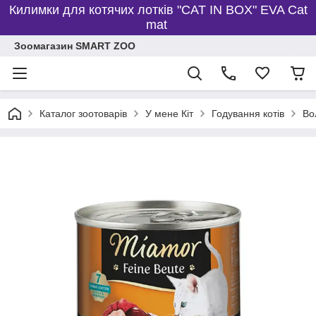
Килимки для котячих лотків "CAT IN BOX" EVA Cat
mat
Зоомагазин SMART ZOO
Каталог зоотоварів
У мене Кіт
Годування котів
Во