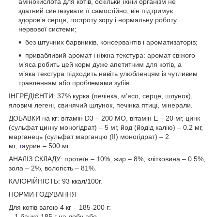
амінокислота для котів, оскільки їхній організм не
здатний синтезувати її самостійно, він підтримує
здоров’я серця, гостроту зору і нормальну роботу
нервової системи;
без штучних барвників, консервантів і ароматизаторів;
привабливий аромат і ніжна текстура: аромат свіжого
м’яса робить цей корм дуже апетитним для котів, а
м’яка текстура підходить навіть улюбленцям із чутливим
травленням або проблемами зубів.
ІНГРЕДІЄНТИ: 37% курка (печінка, м’ясо, серце, шлунок),
яловичі легені, свинячий шлунок, печінка птиці, мінерали.
ДОБАВКИ на кг: вітамін D3 – 200 МО, вітамін E – 20 мг, цинк
(сульфат цинку моногідрат) – 5 мг, йод (йодід калію) – 0.2 мг,
марганець (сульфат марганцю (ІІ) моногідрат) – 2
мг,
т
аурин – 500 мг.
АНАЛІЗ СКЛАДУ: протеїн – 10%, жир – 8%, клітковина – 0.5%,
зола – 2%, вологість – 81%.
КАЛОРІЙНІСТЬ: 93 ккал/100г.
НОРМИ ГОДУВАННЯ
Для котів вагою 4 кг – 185-200 г:
– 1 банка 185 г на добу або