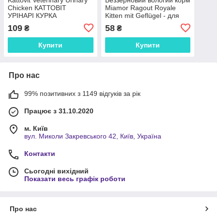
Chicken КАТТОВІТ
Miamor Ragout Royale
УРІНАРІ КУРКА
Kitten mit Geflügel - для
повнораціонний
кошенят, шматочки птиці в
109
58
₴
₴
беззерновий вологий
желе 100 г
лікувальний корм для котів
Купити
Купити
із
Про нас
99% позитивних з 1149 відгуків за рік
Працює з 31.10.2020
м. Київ
вул. Миколи Закревського 42, Київ, Україна
Контакти
Сьогодні вихідний
Показати весь графік роботи
Про нас