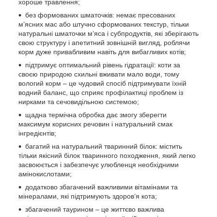
хороше травлення;
без формованих шматочків: немає пресованих
м’ясних мас або штучно сформованих текстур, тільки
натуральні шматочки м’яса і субпродуктів, які зберігають
свою структуру і апетитний зовнішній вигляд, роблячи
корм дуже привабливим навіть для вибагливих котів;
підтримує оптимальний рівень гідратації: коти за
своєю природою схильні вживати мало води, тому
вологий корм – це чудовий спосіб підтримувати їхній
водний баланс, що сприяє профілактиці проблем із
нирками та сечовидільною системою;
щадна термічна обробка дає змогу зберегти
максимум корисних речовин і натуральний смак
інгредієнтів;
багатий на натуральний тваринний білок: містить
тільки якісний білок тваринного походження, який легко
засвоюється і забезпечує улюбленця необхідними
амінокислотами;
додатково збагачений важливими вітамінами та
мінералами, які підтримують здоров’я кота;
збагачений таурином – це життєво важлива