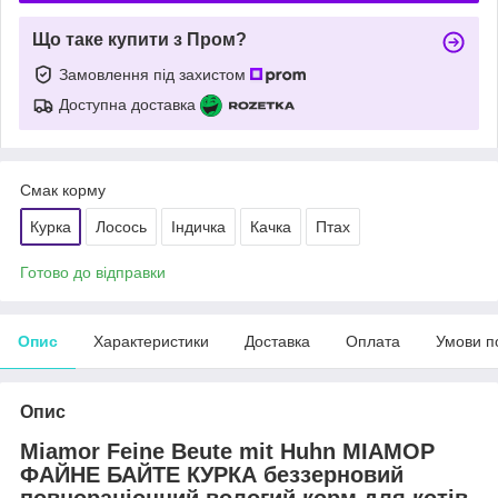
Що таке купити з Пром?
Замовлення під захистом
Доступна доставка
Смак корму
Курка
Лосось
Індичка
Качка
Птах
Готово до відправки
Опис
Характеристики
Доставка
Оплата
Умови п
Опис
Miamor Feine Beute mit Huhn МІАМОР
ФАЙНЕ БАЙТЕ КУРКА беззерновий
повнораціонний вологий корм для котів