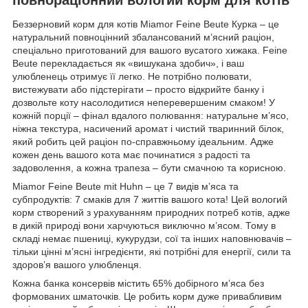
Беззерновий корм для котів Miamor Feine Beute Курка – це
натуральний повноцінний збалансований м’ясний раціон,
спеціально приготований для вашого вусатого хижака. Feine
Beute перекладається як «вишукана здобич», і ваш
улюбленець отримує її легко. Не потрібно полювати,
вистежувати або підстерігати – просто відкрийте банку і
дозвольте коту насолодитися неперевершеним смаком! У
кожній порції – фінал вдалого полювання: натуральне м’ясо,
ніжна текстура, насичений аромат і чистий тваринний білок,
який робить цей раціон по-справжньому ідеальним. Адже
кожен день вашого кота має починатися з радості та
задоволення, а кожна трапеза – бути смачною та корисною.
Miamor Feine Beute mit Huhn – це 7 видів м’яса та
субпродуктів: 7 смаків для 7 життів вашого кота! Цей вологий
корм створений з урахуванням природних потреб котів, адже
в дикій природі вони харчуються виключно м’ясом. Тому в
складі немає пшениці, кукурудзи, сої та інших наповнювачів –
тільки цінні м’ясні інгредієнти, які потрібні для енергії, сили та
здоров’я вашого улюбленця.
Кожна банка консервів містить 65% добірного м’яса без
формованих шматочків. Це робить корм дуже привабливим