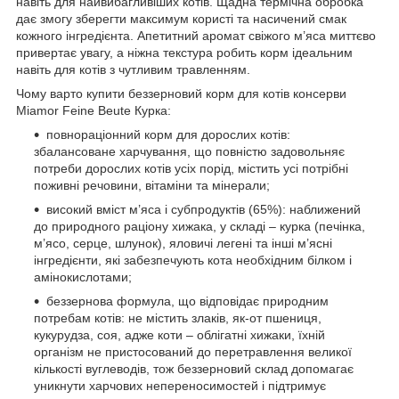
навіть для найвибагливіших котів. Щадна термічна обробка
дає змогу зберегти максимум користі та насичений смак
кожного інгредієнта. Апетитний аромат свіжого м’яса миттєво
привертає увагу, а ніжна текстура робить корм ідеальним
навіть для котів з чутливим травленням.
Чому варто купити беззерновий корм для котів консерви
Miamor Feine Beute Курка:
повнораціонний корм для дорослих котів:
збалансоване харчування, що повністю задовольняє
потреби дорослих котів усіх порід, містить усі потрібні
поживні речовини, вітаміни та мінерали;
високий вміст м’яса і субпродуктів (65%): наближений
до природного раціону хижака, у складі – курка (печінка,
м’ясо, серце, шлунок), яловичі легені та інші м’ясні
інгредієнти, які забезпечують кота необхідним білком і
амінокислотами;
беззернова формула, що відповідає природним
потребам котів: не містить злаків, як-от пшениця,
кукурудза, соя, адже коти – облігатні хижаки, їхній
організм не пристосований до перетравлення великої
кількості вуглеводів, тож беззерновий склад допомагає
уникнути харчових непереносимостей і підтримує