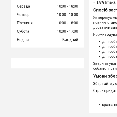
– 1,8% (max).
Середа
10:00
18:00
Спосіб зас
Четвер
10:00
18:00
Як перекус мі
повинні стан
Пʼятниця
10:00
18:00
достатній зап
Субота
10:00
17:00
Норми годува
Неділя
Вихідний
для соба
для соба
для соба
для соба
Зверніть уваг
собаки, і пов
Умови збер
Зберігайте у 
Строк придатн
країна в