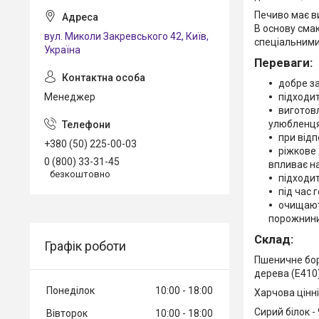
Печиво має в
В основу сма
вул. Миколи Закревського 42, Київ,
спеціальними
Україна
Переваги:
добре з
Менеджер
підходит
виготов
улюбленця
при відп
+380 (50) 225-00-03
ріжкове 
0 (800) 33-31-45
впливає на
безкоштовно
підходит
під час 
очищают
порожнини
Склад:
Графік роботи
Пшеничне бор
дерева (E410)
Понеділок
10:00
18:00
Харчова цінні
Сирий білок -
Вівторок
10:00
18:00