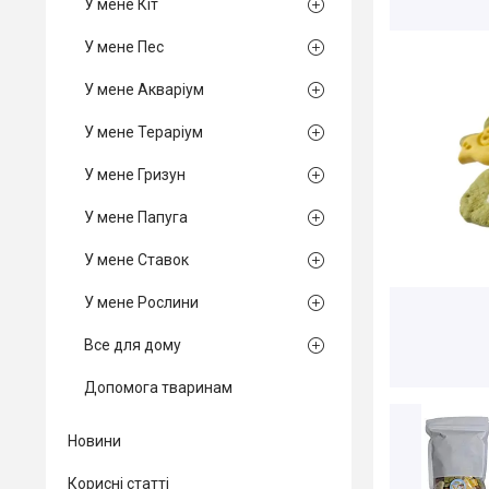
У мене Кіт
У мене Пес
У мене Акваріум
У мене Тераріум
У мене Гризун
У мене Папуга
У мене Ставок
У мене Рослини
Все для дому
Допомога тваринам
Новини
Корисні статті