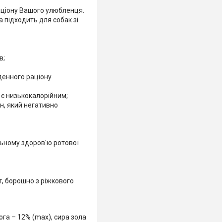
раціону Вашого улюбленця.
 підходить для собак зі
в;
денного раціону
 є низькокалорійним;
н, який негативно
ьному здоров'ю ротової
, борошно з ріжкового
лога – 12% (max), сира зола