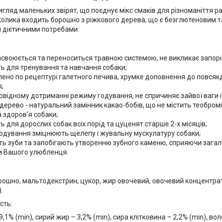
игляд маленьких звірят, що поєднує мікс смаків для різноманіття 
колика входить борошно з ріжкового дерева, що є безглютеновим та
 дієтичними потребами.
асвоюється та переноситься травною системою, не викликає запорі
ь для тренування та навчання собаки;
лено по рецептурі галетного печива, хрумке доповнення до повсяк
;
овідному дотриманні режиму годування, не спричиняє зайвої ваги і
дерево - натуральний замінник какао-бобів, що не містить теобромі
 здоров'я собаки;
ь для дорослих собак всіх порід та цуценят старше 2-х місяців;
годування зміцнюють щелепу і жувальну мускулатуру собаки;
ь зуби та запобігають утворенню зубного каменю, сприяючи загал
 Вашого улюбленця.
ошно, мальтодекстрин, цукор, жир овочевий, овочевий концентрат
.
сть:
 9,1% (min), сирий жир – 3,2% (min), сира клітковина – 2,2% (min), во