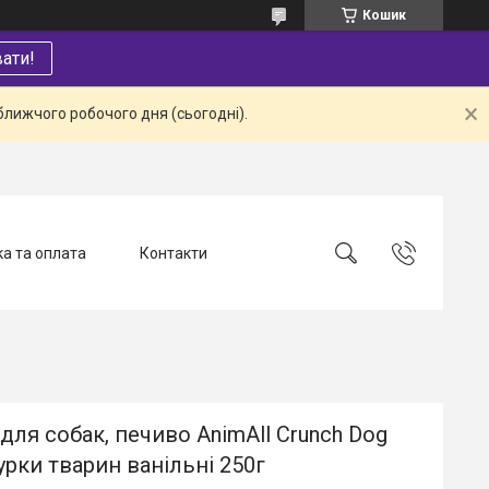
Кошик
ати!
ближчого робочого дня (сьогодні).
а та оплата
Контакти
для собак, печиво AnimAll Crunch Dog
урки тварин ванільні 250г