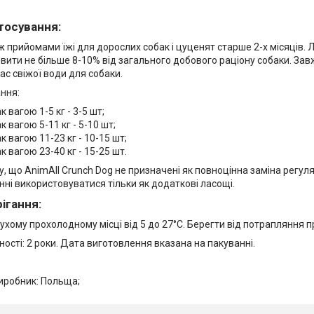
тосування:
ж прийомами їжі для дорослих собак і цуценят старше 2-х місяців.
овити не більше 8-10% від загального добового раціону собаки. За
ас свіжої води для собаки.
ння:
к вагою 1-5 кг - 3-5 шт;
к вагою 5-11 кг - 5-10 шт;
к вагою 11-23 кг - 10-15 шт;
к вагою 23-40 кг - 15-25 шт.
у, що AnimAll Crunch Dog не призначені як повноцінна заміна регу
инні використовуватися тільки як додаткові ласощі.
ігання:
сухому прохолодному місці від 5 до 27°C. Берегти від потрапляння 
ості: 2 роки. Дата виготовлення вказана на пакуванні.
иробник: Польща;