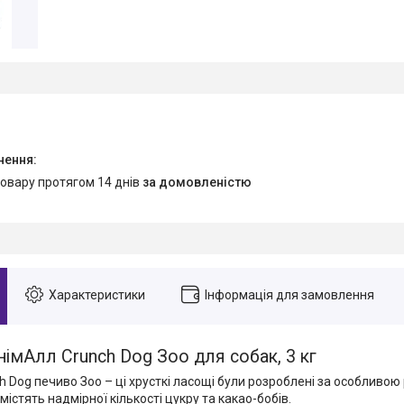
товару протягом 14 днів
за домовленістю
Характеристики
Інформація для замовлення
імАлл Crunch Dog Зоо для собак, 3 кг
h Dog печиво Зоо – ці хрусткі ласощі були розроблені за особливо
 містять надмірної кількості цукру та какао-бобів.