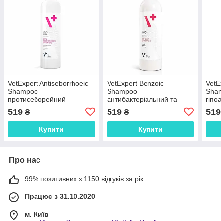
VetExpert Antiseborrhoeic
VetExpert Benzoic
VetE
Shampoo –
Shampoo –
Sha
протисеборейний
антибактеріальний та
гіпо
шампунь для котів та
антисеборейний шампунь
для 
519
519
519
₴
₴
собак, 250 мл
для котів та собак, 250 мл
Купити
Купити
Про нас
99% позитивних з 1150 відгуків за рік
Працює з 31.10.2020
м. Київ