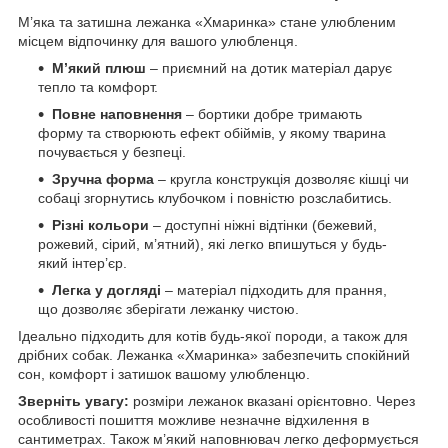
М’яка та затишна лежанка «Хмаринка» стане улюбленим
місцем відпочинку для вашого улюбленця.
М’який плюш
– приємний на дотик матеріал дарує
тепло та комфорт.
Повне наповнення
– бортики добре тримають
форму та створюють ефект обіймів, у якому тварина
почувається у безпеці.
Зручна форма
– кругла конструкція дозволяє кішці чи
собаці згорнутись клубочком і повністю розслабитись.
Різні кольори
– доступні ніжні відтінки (бежевий,
рожевий, сірий, м’ятний), які легко впишуться у будь-
який інтер’єр.
Легка у догляді
– матеріал підходить для прання,
що дозволяє зберігати лежанку чистою.
Ідеально підходить для котів будь-якої породи, а також для
дрібних собак. Лежанка «Хмаринка» забезпечить спокійний
сон, комфорт і затишок вашому улюбленцю.
Зверніть увагу:
розміри лежанок вказані орієнтовно. Через
особливості пошиття можливе незначне відхилення в
сантиметрах. Також м’який наповнювач легко деформується