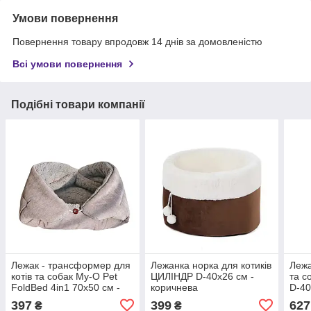
Умови повернення
Повернення товару впродовж 14 днів за домовленістю
Всі умови повернення
Подібні товари компанії
Лежак - трансформер для
Лежанка норка для котиків
Лежа
котів та собак My-O Pet
ЦИЛІНДР D-40х26 см -
та с
FoldBed 4in1 70х50 см -
коричнева
D-40
сірий
397
399
627
₴
₴