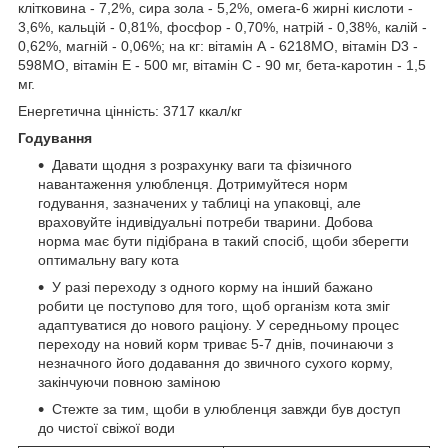
клітковина - 7,2%, сира зола - 5,2%, омега-6 жирні кислоти -
3,6%, кальцій - 0,81%, фосфор - 0,70%, натрій - 0,38%, калій -
0,62%, магній - 0,06%; на кг: вітамін А - 6218МO, вітамін D3 -
598МO, вітамін E - 500 мг, вітамін C - 90 мг, бета-каротин - 1,5
мг.
Енергетична цінність: 3717 ккал/кг
Годування
Давати щодня з розрахунку ваги та фізичного
навантаження улюбленця. Дотримуйтеся норм
годування, зазначених у таблиці на упаковці, але
враховуйте індивідуальні потреби тварини. Добова
норма має бути підібрана в такий спосіб, щоби зберегти
оптимальну вагу кота
У разі переходу з одного корму на інший бажано
робити це поступово для того, щоб організм кота зміг
адаптуватися до нового раціону. У середньому процес
переходу на новий корм триває 5-7 днів, починаючи з
незначного його додавання до звичного сухого корму,
закінчуючи повною заміною
Стежте за тим, щоби в улюбленця завжди був доступ
до чистої свіжої води