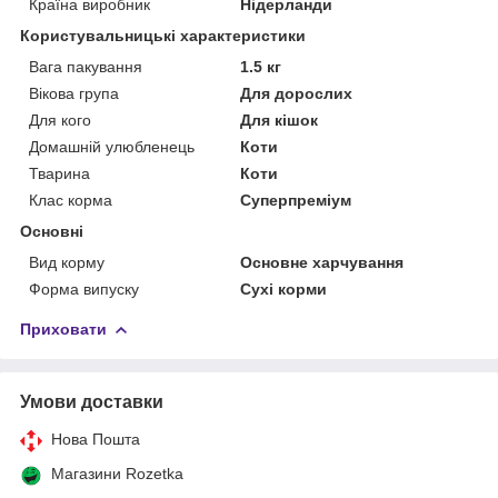
Країна виробник
Нідерланди
Користувальницькі характеристики
Вага пакування
1.5 кг
Вікова група
Для дорослих
Для кого
Для кішок
Домашній улюбленець
Коти
Тварина
Коти
Клас корма
Суперпреміум
Основні
Вид корму
Основне харчування
Форма випуску
Сухі корми
Приховати
Умови доставки
Нова Пошта
Магазини Rozetka