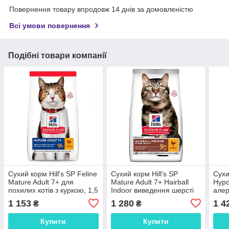
Повернення товару впродовж 14 днів за домовленістю
Всі умови повернення
Подібні товари компанії
Сухий корм Hill's SP Feline
Сухий корм Hill's SP
Сухи
Mature Adult 7+ для
Mature Adult 7+ Hairball
Hypo
похилих котів з куркою, 1,5
Indoor виведення шерсті
алер
кг
для старіючих котів з
кома
1 153
1 280
1 4
₴
₴
куркою, 1,5 кг
Купити
Купити