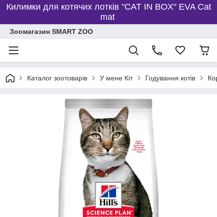
Килимки для котячих лотків "CAT IN BOX" EVA Cat
mat
Зоомагазин SMART ZOO
Каталог зоотоварів
У мене Кіт
Годування котів
Ко