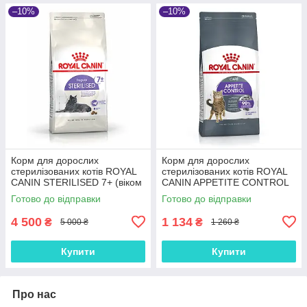
–10%
–10%
Корм для дорослих
Корм для дорослих
стерилізованих котів ROYAL
стерилізованих котів ROYAL
CANIN STERILISED 7+ (віком
CANIN APPETITE CONTROL
від 7 років) 10.0 кг
CARE 2.0 кг, 2 кг
Готово до відправки
Готово до відправки
4 500
1 134
₴
₴
5 000 ₴
1 260 ₴
Купити
Купити
Про нас