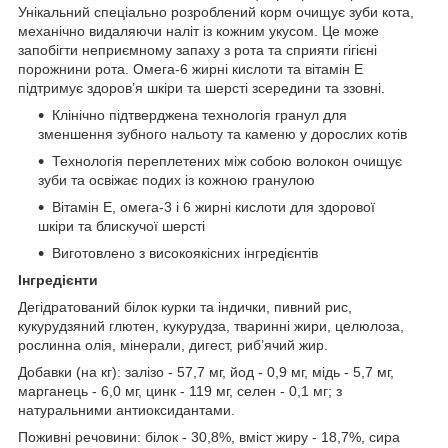
Унікальний спеціально розроблений корм очищує зуби кота,
механічно видаляючи наліт із кожним укусом. Це може
запобігти неприємному запаху з рота та сприяти гігієні
порожнини рота. Омега-6 жирні кислоти та вітамін Е
підтримує здоров’я шкіри та шерсті зсередини та ззовні.
Клінічно підтверджена технологія гранул для
зменшення зубного нальоту та каменю у дорослих котів
Технологія переплетених між собою волокон очищує
зуби та освіжає подих із кожною гранулою
Вітамін Е, омега-3 і 6 жирні кислоти для здорової
шкіри та блискучої шерсті
Виготовлено з високоякісних інгредієнтів
Інгредієнти
Дегідратований білок курки та індички, пивний рис,
кукурудзяний глютен, кукурудза, тваринні жири, целюлоза,
рослинна олія, мінерали, дигест, риб’ячий жир.
Добавки (на кг): залізо - 57,7 мг, йод - 0,9 мг, мідь - 5,7 мг,
марганець - 6,0 мг, цинк - 119 мг, селен - 0,1 мг; з
натуральними антиоксидантами.
Поживні речовини: білок - 30,8%, вміст жиру - 18,7%, сира