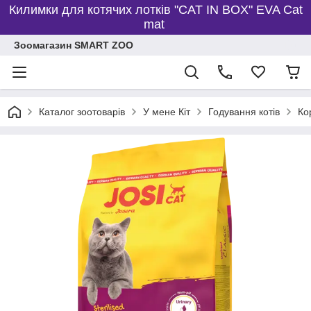
Килимки для котячих лотків "CAT IN BOX" EVA Cat
mat
Зоомагазин SMART ZOO
Каталог зоотоварів
У мене Кіт
Годування котів
Ко