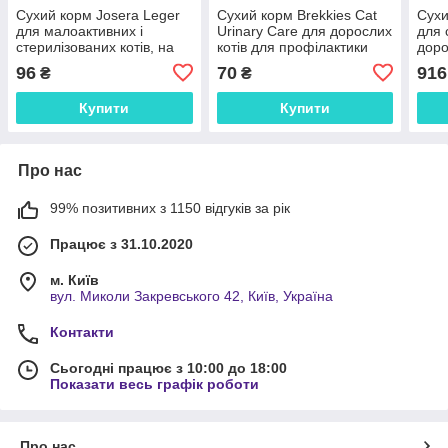
Сухий корм Josera Leger
Сухий корм Brekkies Cat
Сухи
для малоактивних і
Urinary Care для дорослих
для 
стерилізованих котів, на
котів для профілактики
доро
вагу 250 г
сечокам'яної хвороби, з
Life
96
70
916
₴
₴
куркою, на вагу 250 г
Salmo
Adul
Купити
Купити
Про нас
99% позитивних з 1150 відгуків за рік
Працює з 31.10.2020
м. Київ
вул. Миколи Закревського 42, Київ, Україна
Контакти
Сьогодні працює з 10:00 до 18:00
Показати весь графік роботи
Про нас