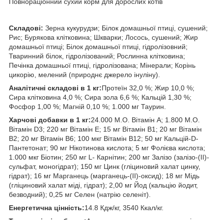
Повнораціонний сухий корм для дорослих котів
Складові:
Зерна кукурудзи; Білок домашньої птиці, сушений;
Рис; Бурякова клітковина; Шкварки; Лосось, сушений; Жир
домашньої птиці; Білок домашньої птиці, гідролізовний;
Тваринний білок, гідролізований; Рослинна клітковина;
Печінка домашньої птиці, гідролізована; Мінерали; Корінь
цикорію, мелений (природнє джерело інуліну).
Аналітичні складові в 1 кг:
Протеїн 32,0 %; Жир 10,0 %;
Сира клітковина 4,0 %; Сира зола 6,6 %; Кальцій 1,30 %;
Фосфор 1,00 %; Магній 0,10 %; 1.000 мг Таурин.
Харчові добавки в 1 кг:
24.000 М.О. Вітамін A; 1.800 М.О.
Вітамін D3; 220 мг Вітамін E; 15 мг Вітамін B1; 20 мг Вітамін
B2; 20 мг Вітамін B6; 100 мкг Вітамін B12; 50 мг Кальцій-D-
Пантетонат; 90 мг Нікотинова кислота; 5 мг Фолієва кислота;
1.000 мкг Біотин; 250 мг L- Карнітин; 200 мг Залізо (залізо-(II)-
сульфат, моногідрат); 150 мг Цинк (гліциновий халат цинку,
гідрат); 16 мг Марганець (марганець-(II)-оксид); 18 мг Мідь
(гліциновий халат міді, гідрат); 2,00 мг Йод (кальцію йодит,
безводний); 0,25 мг Селен (натрію селеніт).
Енергетична цінність:
14.8 Кдж/кг, 3540 Ккал/кг.