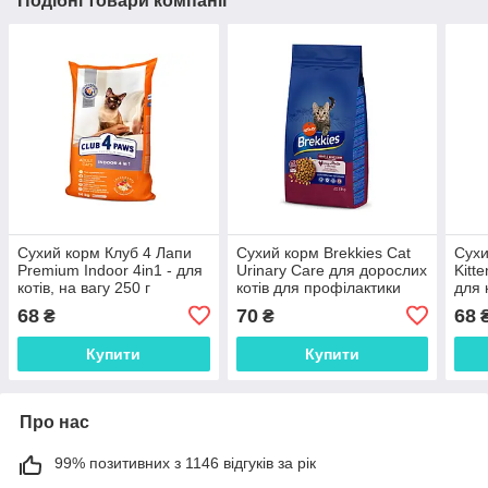
Подібні товари компанії
Сухий корм Клуб 4 Лапи
Сухий корм Brekkies Cat
Сухи
Premium Indoor 4in1 - для
Urinary Care для дорослих
Kitt
котів, на вагу 250 г
котів для профілактики
для 
сечокам'яної хвороби, з
68
70
68
₴
₴
куркою, на вагу 250 г
Купити
Купити
Про нас
99% позитивних з 1146 відгуків за рік