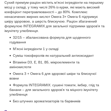
Сухий преміум-раціон містить м'ясні інгредієнти на першому
місці у складі, у тому числі 26% із курки, які мають високий
коефіцієнт перетравлюваності – до 80%. Комплекс
ненасичених жирних кислот Омега 3+ Омега 6 підтримує
шкіру здоровою, а шерсть блискучою. Раціон збагачений
формулою INTEGRAMIX для загальної підтримки здоров'я та
імунітету улюбленця.
32/15 – збалансована формула для щоденного
годування
М'ясні інгредієнти 1 у складі
Суміш токоферолів як натуральний антиоксидант
Вітаміни D3, E, B1, B5, мікроелементи та
амінокислоти
Омега 3 + Омега 6 для здорової шкіри та блискучої
вовни
Формула INTEGRAMIX: сушені томати, імбир, глід та
банани – для загального здоров'я та міцного імунітету
улюбленця
Без штучних ароматизаторів та барвників