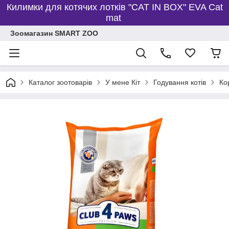
Килимки для котячих лотків "CAT IN BOX" EVA Cat
mat
Зоомагазин SMART ZOO
Каталог зоотоварів
У мене Кіт
Годування котів
Ко