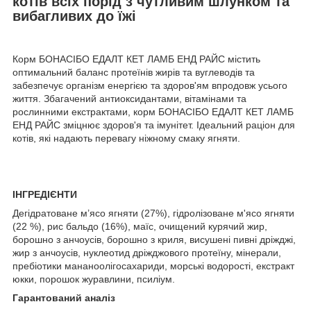
котів всіх порід з чутливим шлунком та
вибагливих до їжі
Корм БОНАСІБО ЕДАЛТ КЕТ ЛАМБ ЕНД РАЙС містить
оптимальний баланс протеїнів жирів та вуглеводів та
забезпечує організм енергією та здоров'ям впродовж усього
життя. Збагачений антиоксидантами, вітамінами та
рослинними екстрактами, корм БОНАСІБО ЕДАЛТ КЕТ ЛАМБ
ЕНД РАЙС зміцнює здоров'я та імунітет. Ідеальний раціон для
котів, які надають перевагу ніжному смаку ягняти.
ІНГРЕДІЄНТИ
Дегідратоване м’ясо ягняти (27%), гідролізоване м'ясо ягняти
(22 %), рис бальдо (16%), маїс, очищений курячий жир,
борошно з анчоусів, борошно з криля, висушені пивні дріжджі,
жир з анчоусів, нуклеотид дріжджового протеїну, мінерали,
пребіотики мананоолігосахариди, морські водорості, екстракт
юкки, порошок журавлини, псиліум.
Гарантований аналіз