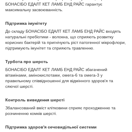
БОНАСІБО ЕДАЛТ КЕТ ЛАМБ ЕНД РАЙС гарантує
максимальну засвоюванність.
Підтримка імунітету
До складу БОНАСІБО ЕДАЛТ КЕТ ЛАМБ ЕНД РАЙС входять
натуральні пребіотики - волокна, що сприяють розвитку
корисних бактерій та пригнічують ріст патогенної мікрофлори,
підтримують імунітет та сприяють травленню.
Турбота про шерсть
БОНАСІБО ЕДАЛТ КЕТ ЛАМБ ЕНД РАЙС збагачений
вітамінами, амінокислотами, омега-6 та омега-3 у
правильному співвідношенні для відмінного здоров'я та
сяючої шерсті.
Контроль виведення шерсті
Збалансований вміст клітковини сприяє проходженню та
розчиненню комків шерсті.
Підтримка здоров'я сечовидільної системи