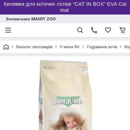
Килимки для котячих лотків "CAT IN BOX" EVA Cat
mat
Зоомагазин SMART ZOO
Каталог зоотоварів
У мене Кіт
Годування котів
Ко