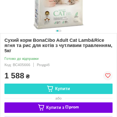
Сухий корм BonaCibo Adult Cat Lamb&Rice
ягня та рис для котів з чутливим травленням,
5кг
Готово до відправки
Код: BC405666
Роздріб
1 588
₴
Купити
або
Купити з