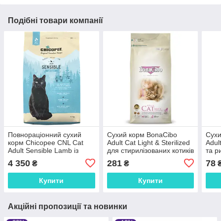
Подібні товари компанії
Повнораціонний сухий
Сухий корм BonaCibo
Сухи
корм Chicopee CNL Cat
Adult Cat Light & Sterilized
Adul
Adult Sensible Lamb із
для стирилізованих котиків
та р
м'ясом ягняти для
з зайвою вагою курка з
чутл
4 350
281
78
₴
₴
дорослих котів, 15 кг
анчоусом та рисом на
вагу
вагу
Купити
Купити
Акційні пропозиції та новинки